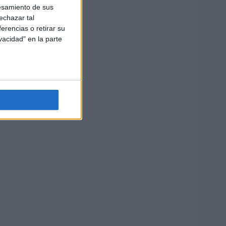
esamiento de sus
echazar tal
erencias o retirar su
vacidad" en la parte