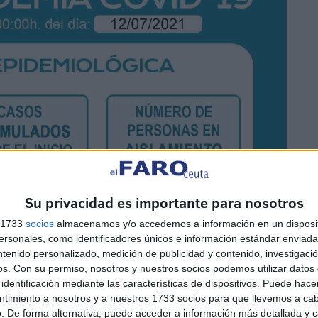
Su privacidad es importante para nosotros
s 1733
socios
almacenamos y/o accedemos a información en un disposit
sonales, como identificadores únicos e información estándar enviada 
ntenido personalizado, medición de publicidad y contenido, investigaci
os.
Con su permiso, nosotros y nuestros socios podemos utilizar datos 
identificación mediante las características de dispositivos. Puede hacer
ntimiento a nosotros y a nuestros 1733 socios para que llevemos a ca
. De forma alternativa, puede acceder a información más detallada y 