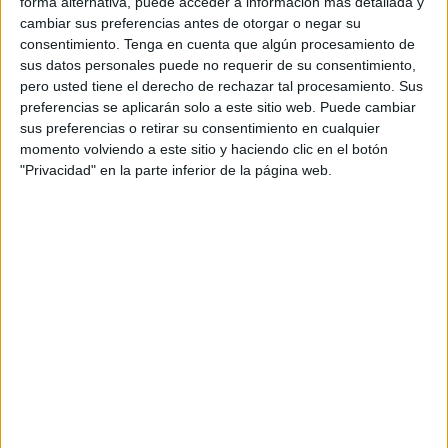
forma alternativa, puede acceder a información más detallada y
esta institución el martes, se han notificado 209 positivos
cambiar sus preferencias antes de otorgar o negar su
más por
coronavirus
, es decir, esto supone un promedio
consentimiento.
Tenga en cuenta que algún procesamiento de
de casi 70 casos diarios, cifra muy superior a la que se
sus datos personales puede no requerir de su consentimiento,
informaba semanas atrás. En lo referente a la
ocupación
pero usted tiene el derecho de rechazar tal procesamiento. Sus
preferencias se aplicarán solo a este sitio web. Puede cambiar
hospitalaria
la cifra actual de ingresados a causa del virus
sus preferencias o retirar su consentimiento en cualquier
es de 8 pacientes, un dato que permanece estable en las
momento volviendo a este sitio y haciendo clic en el botón
últimas horas. De ellos, un paciente está ingresado en la
"Privacidad" en la parte inferior de la página web.
Unidad de Cuidados Intensivos (UCI). Estos indicadores
se interpretan como 'riesgo bajo' en lo que se refiere al
nivel de saturación del clínico de Loma Colmenar.
Preocupa, en especial, el nivel de incidencia acumulada
entre personas mayores de 60 años (sector de la
población en el que se enfocan mayores esfuerzos con los
nuevos protocolos). En lo relativo a los últimos 14 días
estas se sitúa en 1.469 casos por cada 100.000 habitantes
(riesgo medio), y si se consideran los datos de la última
semana es de 843 casos por cada 100.000 habitantes