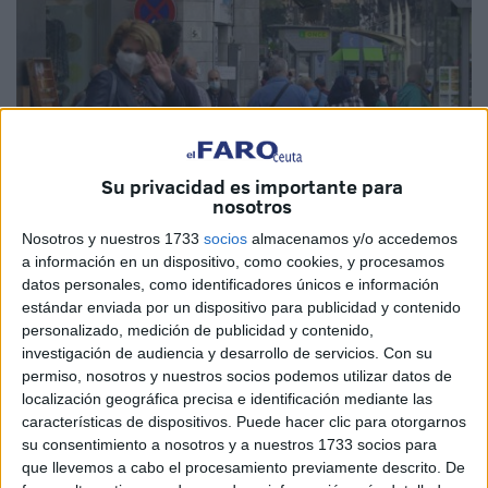
Su privacidad es importante para
nosotros
Nosotros y nuestros 1733
socios
almacenamos y/o accedemos
a información en un dispositivo, como cookies, y procesamos
Imagen de archivo
datos personales, como identificadores únicos e información
estándar enviada por un dispositivo para publicidad y contenido
personalizado, medición de publicidad y contenido,
investigación de audiencia y desarrollo de servicios.
Con su
permiso, nosotros y nuestros socios podemos utilizar datos de
Como cada viernes la consejería de
Sanidad
de Ceuta ha
localización geográfica precisa e identificación mediante las
remitido uno de sus dos informes semanales relacionados
características de dispositivos. Puede hacer clic para otorgarnos
con la evolución de la pandemia en la ciudad. En este
su consentimiento a nosotros y a nuestros 1733 socios para
último, se informa que desde la información publicada por
que llevemos a cabo el procesamiento previamente descrito. De