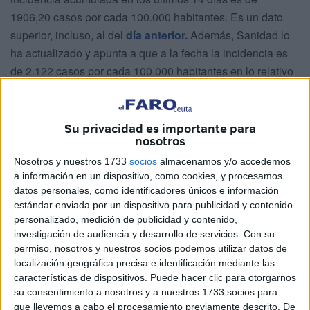
1906,20 casos por cada 100.000 habitantes. Es un dato
superior, incluso, al del
día anterior.
Además, Sanidad lo
ha actualizado y apunta a que a la fecha la incidencia es
de 2.122 casos por cada 100.000 habitantes en lo relativo
a los últimos 14 días. En detalles, hay 9 posibles casos de
reinfección y 15
pacientes vulnerables
detectados que
están contagiados. De los nuevos contagios, un total de 12
Su privacidad es importante para
nosotros
tuvieron relación con viajes.
Nosotros y nuestros 1733
socios
almacenamos y/o accedemos
Los casos activos se sitúan actualmente en 1.183 tras
a información en un dispositivo, como cookies, y procesamos
registrarse un total de 91 pacientes curados a los que se
datos personales, como identificadores únicos e información
estándar enviada por un dispositivo para publicidad y contenido
les pudo dar el alta epidemiológica. Aún así el número de
personalizado, medición de publicidad y contenido,
personas en aislamiento sigue aumentando hasta los
investigación de audiencia y desarrollo de servicios.
Con su
1.625.
permiso, nosotros y nuestros socios podemos utilizar datos de
localización geográfica precisa e identificación mediante las
La
hospitalización
aumenta y se cifra ya en un 8%, con
características de dispositivos. Puede hacer clic para otorgarnos
una ocupación de 16 pacientes ingresados a tiempo real
su consentimiento a nosotros y a nuestros 1733 socios para
que llevemos a cabo el procesamiento previamente descrito. De
que se distribuyen de la siguiente manera: 6 en