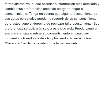
forma alternativa, puede acceder a información más detallada y
observación de Urgencias, 7 en planta y 3 en UCI. El
cambiar sus preferencias antes de otorgar o negar su
porcentaje de positividad alcanza el 18,75% y la tasa de
consentimiento.
Tenga en cuenta que algún procesamiento de
pruebas realizadas por cada 100.000 habitantes es de
sus datos personales puede no requerir de su consentimiento,
7.699,02; la segunda más elevada a nivel nacional, tras
pero usted tiene el derecho de rechazar tal procesamiento. Sus
preferencias se aplicarán solo a este sitio web. Puede cambiar
Navarra.
sus preferencias o retirar su consentimiento en cualquier
momento volviendo a este sitio y haciendo clic en el botón
En los últimos 14 días el 83,6 % fue de contagios
"Privacidad" en la parte inferior de la página web.
sintomáticos, el 81,5 % vacunados completos y el 60 % de
casos procedentes de contactos estrechos.