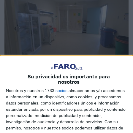
Su privacidad es importante para
nosotros
El mes de julio comenzó con el peor datos en cuanto a
Nosotros y nuestros 1733
socios
almacenamos y/o accedemos
nuevos casos de
coronavirus
de las últimas semanas.
a información en un dispositivo, como cookies, y procesamos
datos personales, como identificadores únicos e información
Hasta seis casos nuevos se han notificado este viernes en
estándar enviada por un dispositivo para publicidad y contenido
Ceuta, en cifras que corresponden en su totalidad a ayer
personalizado, medición de publicidad y contenido,
jueves, primer día de julio.
investigación de audiencia y desarrollo de servicios.
Con su
permiso, nosotros y nuestros socios podemos utilizar datos de