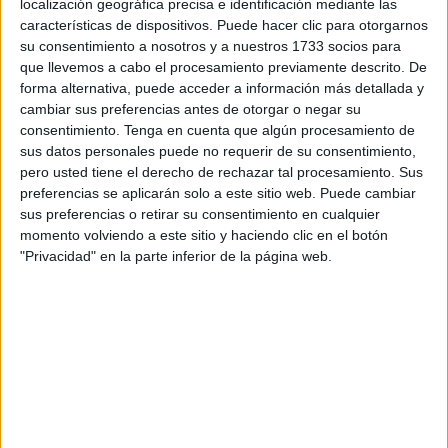
Son seis nuevos casos de los que dos son hombres y
localización geográfica precisa e identificación mediante las
cuatro mujeres, todos sintomáticos, de los que cinco
características de dispositivos. Puede hacer clic para otorgarnos
su consentimiento a nosotros y a nuestros 1733 socios para
corresponden al tramo de edad de 20 a 29 años, mientras
que llevemos a cabo el procesamiento previamente descrito. De
que uno corresponde al tramo de 30 a 39. Además, en el
forma alternativa, puede acceder a información más detallada y
informe detallado de datos que ofrece la Consejería de
cambiar sus preferencias antes de otorgar o negar su
Sanidad
, se recoge que dos casos se han dado en un
consentimiento.
Tenga en cuenta que algún procesamiento de
sus datos personales puede no requerir de su consentimiento,
brote de ámbito general y otros tres en el ámbito social.
pero usted tiene el derecho de rechazar tal procesamiento. Sus
preferencias se aplicarán solo a este sitio web. Puede cambiar
También el
Ingesa
ha añadido que no se ha registrado
sus preferencias o retirar su consentimiento en cualquier
ningún curado, por lo que los casos activos pasan de los
momento volviendo a este sitio y haciendo clic en el botón
14 que había este jueves a los 20 que hay en la
"Privacidad" en la parte inferior de la página web.
actualidad.