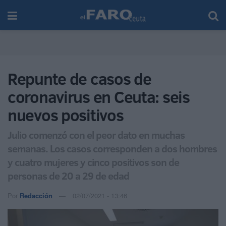
Repunte de casos de
coronavirus en Ceuta: seis
nuevos positivos
Julio comenzó con el peor dato en muchas
semanas. Los casos corresponden a dos hombres
y cuatro mujeres y cinco positivos son de
personas de 20 a 29 de edad
Por
Redacción
02/07/2021 - 13:46