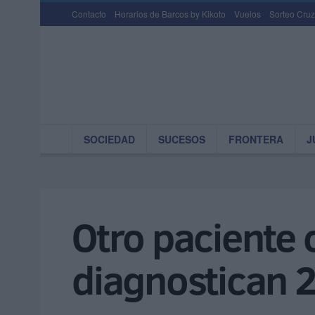
Contacto
Horarios de Barcos by Kikoto
Vuelos
Sorteo Cruz
SOCIEDAD
SUCESOS
FRONTERA
J
Otro paciente 
diagnostican 