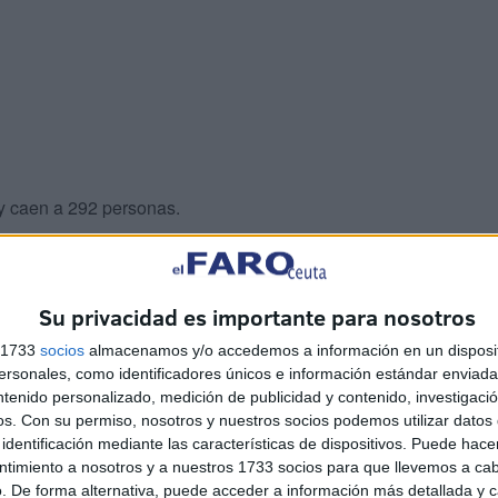
 y caen a 292 personas.
epidémica"
Su privacidad es importante para nosotros
media del -26% en la última semana, lo que provoca la
s 1733
socios
almacenamos y/o accedemos a información en un disposit
ia de casos de la última semana ya baja de 20 casos
sonales, como identificadores únicos e información estándar enviada 
nas de forma genérica", expone el departamento del
ntenido personalizado, medición de publicidad y contenido, investigaci
os.
Con su permiso, nosotros y nuestros socios podemos utilizar datos 
sitario en un nivel de riesgo 2.
identificación mediante las características de dispositivos. Puede hacer
ntimiento a nosotros y a nuestros 1733 socios para que llevemos a ca
. De forma alternativa, puede acceder a información más detallada y 