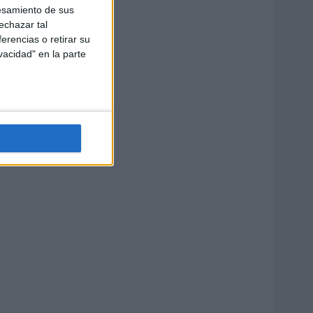
esamiento de sus
echazar tal
erencias o retirar su
vacidad" en la parte