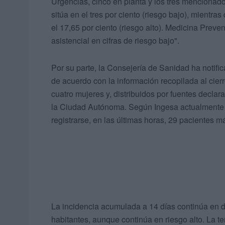
Urgencias, cinco en planta y los tres mencionado
sitúa en el tres por ciento (riesgo bajo), mientr
el 17,65 por ciento (riesgo alto). Medicina Preve
asistencial en cifras de riesgo bajo".
Por su parte, la Consejería de Sanidad ha notif
de acuerdo con la información recopilada al cier
cuatro mujeres y, distribuidos por fuentes decla
la Ciudad Autónoma. Según Ingesa actualmente l
registrarse, en las últimas horas, 29 pacientes 
La incidencia acumulada a 14 días continúa en d
habitantes, aunque continúa en riesgo alto. La t