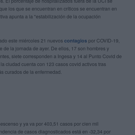
s. El porcentaje de hospitalizados fuera de la UCI se
as que los que se encuentran en críticos se encuentran en
ntiva apunta a la "estabilización de la ocupación
icado este miércoles 21 nuevos
contagios
por COVID-19,
re de la jornada de ayer. De ellos, 17 son hombres y
rantes, siete corresponden a Ingesa y 14 al Punto Covid de
a ciudad cuenta con 123 casos covid activos tras
más curados de la enfermedad.
escenso y ya va por 403,51 casos por cien mil
endencia de casos diagnosticados está en -32,34 por