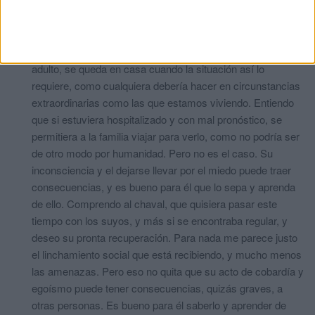
como si fueran incompetentes y no tuvieran
responsabilidades. Que no son niños, ¿a santo de qué se
les debe sobreproteger tanto? Si educas a tu hijo para que
sea autónomo y autosuficiente, cuando se convierte en
adulto, se queda en casa cuando la situación así lo
requiere, como cualquiera debería hacer en circunstancias
extraordinarias como las que estamos viviendo. Entiendo
que si estuviera hospitalizado y con mal pronóstico, se
permitiera a la familia viajar para verlo, como no podría ser
de otro modo por humanidad. Pero no es el caso. Su
inconsciencia y el dejarse llevar por el miedo puede traer
consecuencias, y es bueno para él que lo sepa y aprenda
de ello. Comprendo al chaval, que quisiera pasar este
tiempo con los suyos, y más si se encontraba regular, y
deseo su pronta recuperación. Para nada me parece justo
el linchamiento social que está recibiendo, y mucho menos
las amenazas. Pero eso no quita que su acto de cobardía y
egoísmo puede tener consecuencias, quizás graves, a
otras personas. Es bueno para él saberlo y aprender de