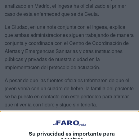
analizado en Madrid, el Ingesa ha oficializado el primer
caso de esta enfermedad que se da Ceuta.
La Ciudad, en una nota conjunta con el Ingesa, explica
que ambas administraciones siguen trabajando de manera
conjunta y coordinada con el Centro de Coordinación de
Alertas y Emergencias Sanitarias y otras instituciones
públicas y privadas de nuestra ciudad en la
implementación del protocolo de actuación.
A pesar de que las fuentes oficiales informaron de que el
joven venía con un cuadro de fiebre, la familia del paciente
se ha puesto en contacto con este periódico para afirmar
que ni venía con fiebre y sigue sin tenerla.
Normas de higiene
Su privacidad es importante para
Se recuerda a la población que que existen unas sencillas