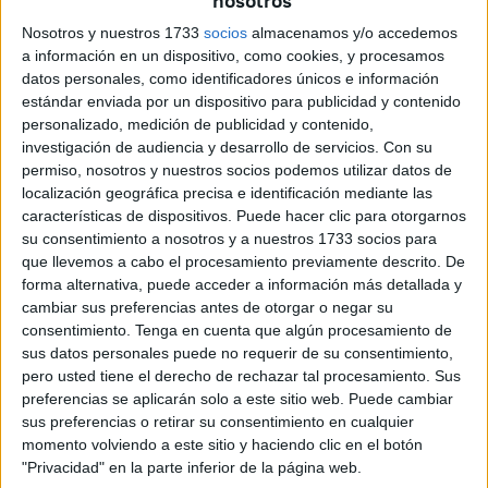
nosotros
medidas de higiene que pueden ayudar a evitar el
Nosotros y nuestros 1733
socios
almacenamos y/o accedemos
contagio: lavarse las manos con agua y jabón o solución
a información en un dispositivo, como cookies, y procesamos
hidroalcohólica con frecuencia; al toser o estornudar
datos personales, como identificadores únicos e información
cubrirse bien la boca y la nariz con el pliegue del codo o
estándar enviada por un dispositivo para publicidad y contenido
con un pañuelo para retener las secreciones respiratorias
personalizado, medición de publicidad y contenido,
investigación de audiencia y desarrollo de servicios.
Con su
y utilizar pañuelos desechables. Los síntomas más
permiso, nosotros y nuestros socios podemos utilizar datos de
comunes de la enfermedad por coronavirus son tos, fiebre
localización geográfica precisa e identificación mediante las
y sensación de falta de aire y la única medida de
características de dispositivos. Puede hacer clic para otorgarnos
prevención hasta ahora conocida es la higiene.
su consentimiento a nosotros y a nuestros 1733 socios para
que llevemos a cabo el procesamiento previamente descrito. De
Ocurre este caso ya con las medidas decretadas por el
forma alternativa, puede acceder a información más detallada y
Gobierno de la Nación, que
ha instaurado el estado de
cambiar sus preferencias antes de otorgar o negar su
consentimiento.
Tenga en cuenta que algún procesamiento de
alarma en España desde este mismo domingo
: se
sus datos personales puede no requerir de su consentimiento,
limitan desplazamientos (solo para trabajar, compras de
pero usted tiene el derecho de rechazar tal procesamiento. Sus
primera necesidad o sacar dinero del banco), se cierran
preferencias se aplicarán solo a este sitio web. Puede cambiar
comercios (salvo de alimentos básicos) y se moviliza a
sus preferencias o retirar su consentimiento en cualquier
momento volviendo a este sitio y haciendo clic en el botón
todas las Fuerzas y Cuerpos de Seguridad, incluido el
"Privacidad" en la parte inferior de la página web.
Ejército.