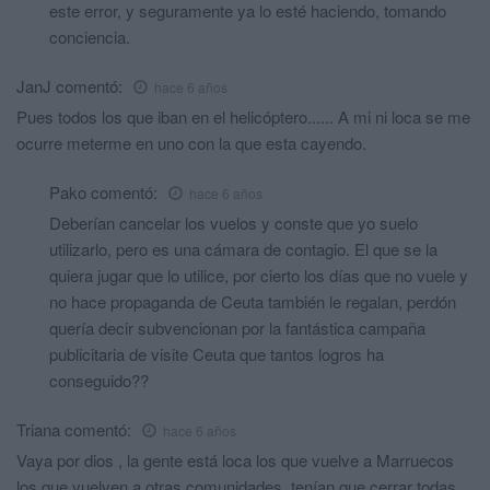
este error, y seguramente ya lo esté haciendo, tomando
conciencia.
JanJ
comentó:
hace 6 años
Pues todos los que iban en el helicóptero...... A mi ni loca se me
ocurre meterme en uno con la que esta cayendo.
Pako
comentó:
hace 6 años
Deberían cancelar los vuelos y conste que yo suelo
utilizarlo, pero es una cámara de contagio. El que se la
quiera jugar que lo utilice, por cierto los días que no vuele y
no hace propaganda de Ceuta también le regalan, perdón
quería decir subvencionan por la fantástica campaña
publicitaria de visite Ceuta que tantos logros ha
conseguido??
Triana
comentó:
hace 6 años
Vaya por dios , la gente está loca los que vuelve a Marruecos
los que vuelven a otras comunidades, tenían que cerrar todas