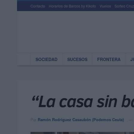
Contacto
Horarios de Barcos by Kikoto
Vuelos
Sorteo Cruz
SOCIEDAD
SUCESOS
FRONTERA
J
“La casa sin b
Por
Ramón Rodríguez Casaubón (Podemos Ceuta)