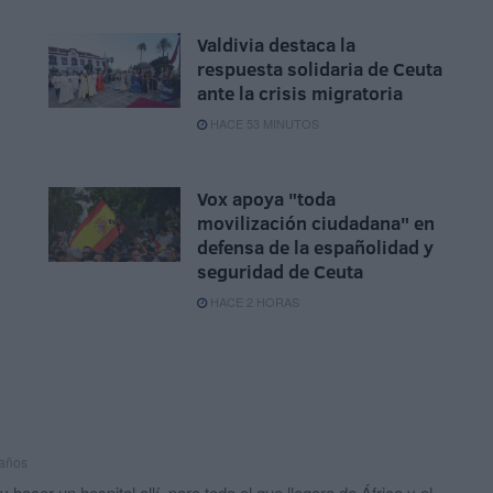
Valdivia destaca la
respuesta solidaria de Ceuta
ante la crisis migratoria
HACE 53 MINUTOS
Vox apoya "toda
movilización ciudadana" en
defensa de la españolidad y
seguridad de Ceuta
HACE 2 HORAS
 años
y hacer un hospital allí, para todo el que llegara de África y el