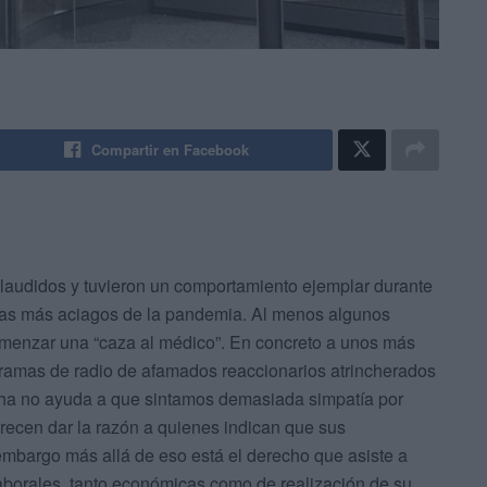
Compartir en Facebook
laudidos y tuvieron un comportamiento ejemplar durante
ías más aciagos de la pandemia. Al menos algunos
omenzar una “caza al médico”. En concreto a unos más
ogramas de radio de afamados reaccionarios atrincherados
echa no ayuda a que sintamos demasiada simpatía por
arecen dar la razón a quienes indican que sus
 embargo más allá de eso está el derecho que asiste a
laborales, tanto económicas como de realización de su