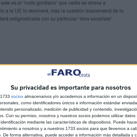
este es el “nudo gordiano” que nadie se atreve a
o a la UE lo resolverá, mas la cuestión trascenderá de lo
rá estigmatizada con su particular “letra escarlata”.
be poner orden en este caos desatado es el Ministerio de
 que utilizan los distintos grupos de trabajo y mesa
Su privacidad es importante para nosotros
los médicos a la par que dar razones a la opinión pública
s. No debemos olvidar que la principal reivindicación de
s 1733
socios
almacenamos y/o accedemos a información en un disposit
rofesionales a la par que tomar medidas para mantener a
sonales, como identificadores únicos e información estándar enviada 
ntenido personalizado, medición de publicidad y contenido, investigaci
actual, derivada de la insuficiente plantilla, se hace cada
os.
Con su permiso, nosotros y nuestros socios podemos utilizar datos 
legan a hacer hasta ocho guardias al mes, duplicando el
identificación mediante las características de dispositivos. Puede hacer
uropeas.
ntimiento a nosotros y a nuestros 1733 socios para que llevemos a ca
. De forma alternativa, puede acceder a información más detallada y 