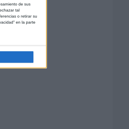
esamiento de sus
echazar tal
erencias o retirar su
vacidad" en la parte