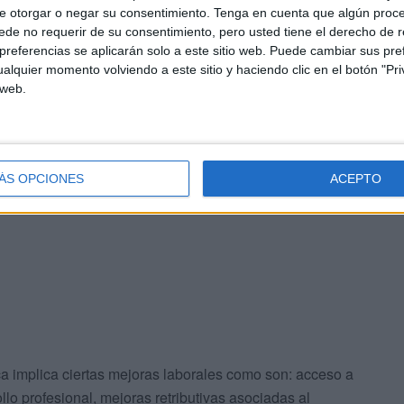
e otorgar o negar su consentimiento.
Tenga en cuenta que algún proc
de no requerir de su consentimiento, pero usted tiene el derecho de r
referencias se aplicarán solo a este sitio web. Puede cambiar sus pref
alquier momento volviendo a este sitio y haciendo clic en el botón "Pri
 web.
conflicto sanitario más largo de nuestro país y aún
s huelguistas “privilegiados, egoístas, irresponsables,
emás es innecesario e injusto el uso de comentarios
ÁS OPCIONES
ACEPTO
caso por caso y no hacer
casus belli
contra un colectivo al
ca implica ciertas mejoras laborales como son: acceso a
lo profesional, mejoras retributivas asociadas al