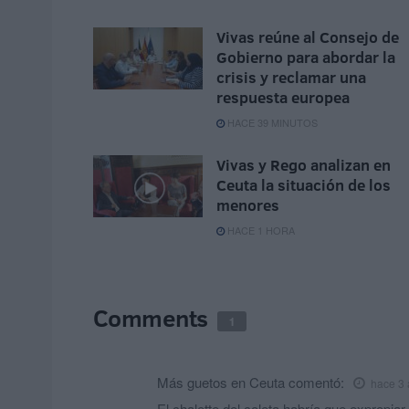
Vivas reúne al Consejo de
Gobierno para abordar la
crisis y reclamar una
respuesta europea
HACE 39 MINUTOS
Vivas y Rego analizan en
Ceuta la situación de los
menores
HACE 1 HORA
Comments
1
Más guetos en Ceuta
comentó:
hace 3
El chalette del coleta habría que expropiar 