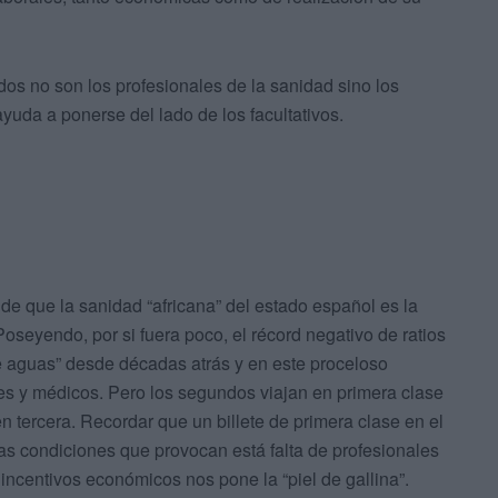
dos no son los profesionales de la sanidad sino los
uda a ponerse del lado de los facultativos.
de que la sanidad “africana” del estado español es la
seyendo, por si fuera poco, el récord negativo de ratios
e aguas” desde décadas atrás y en este proceloso
es y médicos. Pero los segundos viajan en primera clase
 en tercera. Recordar que un billete de primera clase en el
las condiciones que provocan está falta de profesionales
incentivos económicos nos pone la “piel de gallina”.