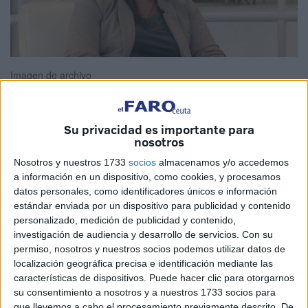
Imagen de archivo
Su privacidad es importante para
nosotros
Carta dirigida a la Sra Nabila Benzina Pavón.
Nosotros y nuestros 1733
socios
almacenamos y/o accedemos
Estimada Sra. Nabila Benzina Pavón,
a información en un dispositivo, como cookies, y procesamos
datos personales, como identificadores únicos e información
Consejera de Sanidad y Bienestar Social de la
estándar enviada por un dispositivo para publicidad y contenido
personalizado, medición de publicidad y contenido,
Ciudad Autónoma de Ceuta:
investigación de audiencia y desarrollo de servicios.
Con su
permiso, nosotros y nuestros socios podemos utilizar datos de
Desde el Movimiento Ciudadano para la Dignidad Animal,
localización geográfica precisa e identificación mediante las
me dirijo a usted con el mayor respeto y desde una
características de dispositivos. Puede hacer clic para otorgarnos
profunda preocupación que compartimos muchas
su consentimiento a nosotros y a nuestros 1733 socios para
que llevemos a cabo el procesamiento previamente descrito. De