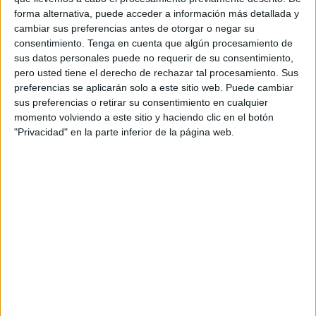
personas en nuestra ciudad: la situación de abandono
forma alternativa, puede acceder a información más detallada y
institucional que sufren nuestras mascotas una vez
cambiar sus preferencias antes de otorgar o negar su
fallecen.
consentimiento.
Tenga en cuenta que algún procesamiento de
sus datos personales puede no requerir de su consentimiento,
Como seguramente sabrá, hace tan solo unos días fallecía
pero usted tiene el derecho de rechazar tal procesamiento. Sus
Blondi, una perrita de apenas siete años que, como tantos
preferencias se aplicarán solo a este sitio web. Puede cambiar
sus preferencias o retirar su consentimiento en cualquier
otros animales de compañía, no ha podido recibir la
momento volviendo a este sitio y haciendo clic en el botón
despedida digna que merecía. Sus familiares,
"Privacidad" en la parte inferior de la página web.
completamente destrozados por la pérdida, intentaron
trasladarla a la península para su incineración individual,
pero se les denegó el embarque por motivos de
salubridad. Tampoco pudieron enterrarla, al estar prohibido
por ley en Ceuta. Entonces nos preguntamos: ¿qué opción
queda?, ¿introducirlos en una bolsa y meterlos en un
contenedor frigorífico, como si de basura se tratara?
Esa es, lamentablemente, la única “salida” que se nos
ofrece hoy. Un proceso frío, inhumano y profundamente