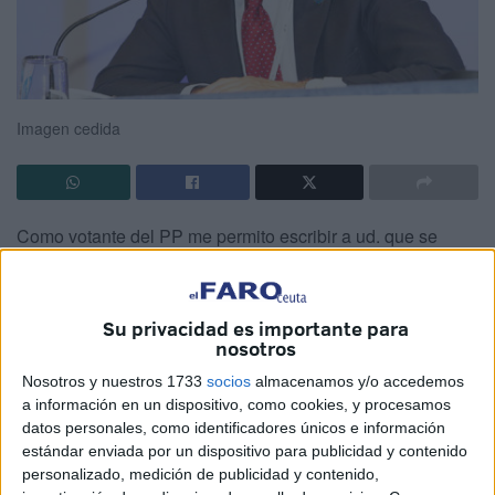
Imagen cedida
Como votante del PP me permito escribir a ud. que se
dispone a presidirlo en breve, para hacerle reflexionar
sobre los objetivos que humildemente creo que debe tener
este partido y las estrategias que yo seguiría.
Su privacidad es importante para
nosotros
Nunca olvide que el objetivo es expulsar al actual
Nosotros y nuestros 1733
socios
almacenamos y/o accedemos
gobierno, que como todos dicen “El peor gobierno de la
a información en un dispositivo, como cookies, y procesamos
Democracia”, pero tampoco se queda ahí la cosa sino que
datos personales, como identificadores únicos e información
estándar enviada por un dispositivo para publicidad y contenido
se trata de hacer políticas que mejoren, en lo posible, las
personalizado, medición de publicidad y contenido,
condiciones de vida de los Españoles presentes y futuros,