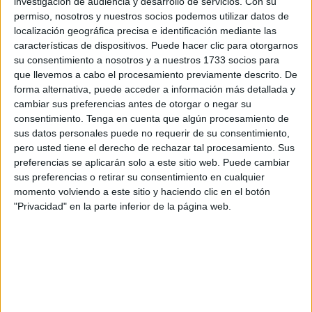
investigación de audiencia y desarrollo de servicios.
Con su
sin olvidar en ningún momento cuales son los
permiso, nosotros y nuestros socios podemos utilizar datos de
convencimientos de aquellos que votamos a este partido,
localización geográfica precisa e identificación mediante las
recuerde que somos liberales, conservadores y cada vez
características de dispositivos. Puede hacer clic para otorgarnos
su consentimiento a nosotros y a nuestros 1733 socios para
menos Cristiano demócratas, en ningún caso
que llevemos a cabo el procesamiento previamente descrito. De
Socialdemócratas, no se equivoque, puede que,
forma alternativa, puede acceder a información más detallada y
circunstancialmente haya alguno en el partido pero será
cambiar sus preferencias antes de otorgar o negar su
residual.
consentimiento.
Tenga en cuenta que algún procesamiento de
sus datos personales puede no requerir de su consentimiento,
Esto último no debe olvidarse nunca, queremos llevar a
pero usted tiene el derecho de rechazar tal procesamiento. Sus
preferencias se aplicarán solo a este sitio web. Puede cambiar
España a las mas altas cotas de bienestar de todos y cada
sus preferencias o retirar su consentimiento en cualquier
uno de los Españoles aplicando nuestras creencias,
momento volviendo a este sitio y haciendo clic en el botón
porque estamos convencidos que estas son las políticas
"Privacidad" en la parte inferior de la página web.
que mejoraran nuestra vida.
En cuanto a la estrategia para conseguir los objetivos, no
las conozco todas, pero si quiero advertirle sobre una de
ellas, concretamente sobre pactos o no pactos con Vox.
Sobre este tema no olvide nunca, nunca, que los votantes