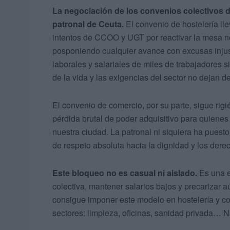
La negociación de los convenios colectivos d
patronal de Ceuta.
El convenio de hostelería ll
intentos de CCOO y UGT por reactivar la mesa n
posponiendo cualquier avance con excusas injusti
laborales y salariales de miles de trabajadores 
de la vida y las exigencias del sector no dejan d
El convenio de comercio, por su parte, sigue rig
pérdida brutal de poder adquisitivo para quienes
nuestra ciudad. La patronal ni siquiera ha puesto
de respeto absoluta hacia la dignidad y los dere
Este bloqueo no es casual ni aislado.
Es una e
colectiva, mantener salarios bajos y precarizar a
consigue imponer este modelo en hostelería y com
sectores: limpieza, oficinas, sanidad privada… N