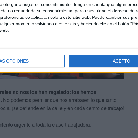
e otorgar o negar su consentimiento.
Tenga en cuenta que algún proc
de no requerir de su consentimiento, pero usted tiene el derecho de r
referencias se aplicarán solo a este sitio web. Puede cambiar sus pref
alquier momento volviendo a este sitio y haciendo clic en el botón "Pri
 web.
ÁS OPCIONES
ACEPTO
rales no nos los han regalado: los hemos
.
No podemos permitir que nos arrebaten lo que tanto
cia, ¡se defiende en la calle y en cada centro de trabajo!
nto urgente a toda la clase trabajadora: