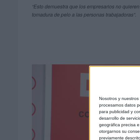
“Esto demuestra que los empresarios no quieren 
tomadura de pelo a las personas trabajadoras”.
Nosotros y nuestro
procesamos datos per
para publicidad y co
desarrollo de servici
geográfica precisa e 
otorgarnos su conse
previamente descrito