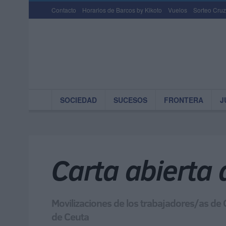
Contacto
Horarios de Barcos by Kikoto
Vuelos
Sorteo Cruz
SOCIEDAD
SUCESOS
FRONTERA
J
Carta abierta 
Movilizaciones de los trabajadores/as de C
de Ceuta