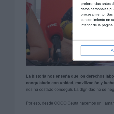
preferencias antes d
datos personales pue
procesamiento. Sus p
consentimiento en cu
inferior de la página
M
La historia nos enseña que los derechos labo
conquistado con unidad, movilización y lucha
nos ha costado conseguir. La dignidad no se nego
Por eso, desde CCOO Ceuta hacemos un llamamie