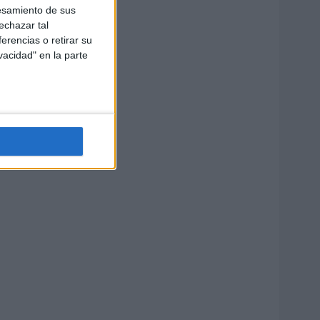
esamiento de sus
echazar tal
erencias o retirar su
vacidad" en la parte