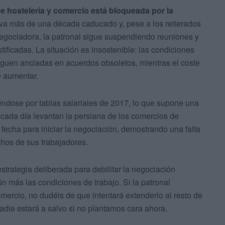
e hostelería y comercio está bloqueada por la
eva más de una década caducado y, pese a los reiterados
egociadora, la patronal sigue suspendiendo reuniones y
ficadas. La situación es insostenible: las condiciones
siguen ancladas en acuerdos obsoletos, mientras el coste
e aumentar.
iéndose por tablas salariales de 2017, lo que supone una
 cada día levantan la persiana de los comercios de
 fecha para iniciar la negociación, demostrando una falta
chos de sus trabajadores.
strategia deliberada para debilitar la negociación
ún más las condiciones de trabajo. Si la patronal
ercio, no dudéis de que intentará extenderlo al resto de
adie estará a salvo si no plantamos cara ahora.