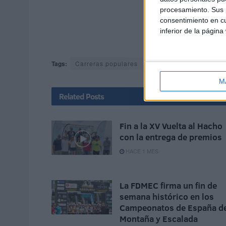
procesamiento. Sus p
consentimiento en cu
inferior de la página
Tags:
Carreras populares
Montañismo
Sender
M
Related
Posts
Fin a la XV Vuelta al Hacho
con la entrega de premios
HACE 1 MES
La FDMEC firma un fin de
semana histórico en los
Campeonatos de España d
Montaña y Escalada