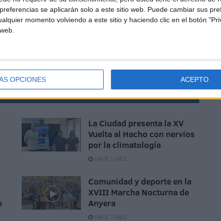
referencias se aplicarán solo a este sitio web. Puede cambiar sus pref
alquier momento volviendo a este sitio y haciendo clic en el botón "Pri
 web.
ismo
ÁS OPCIONES
ACEPTO
La Ciudad presenta la XV
Vuelta al Hacho con nervios
por la climatología
HACE 1 MES
Comunidad y deporte en la
XVIII Marcha Nocturna de
e
Anyera
HACE 1 MES