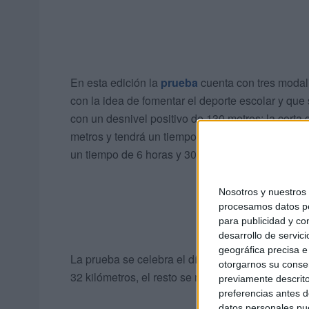
En esta edición la
prueba
cuenta con tres modali
con la idea de fomentar el deporte escolar y que 
con un desnivel positivo de 130 metros; la corta
metros y tendrá un tiempo límite de 3 horas y 30 
un tiempo de 6 horas y 30 minutos y contará co
Nosotros y nuestro
procesamos datos per
para publicidad y co
desarrollo de servici
geográfica precisa e 
La prueba se celebra el día 15 de octubre con sa
otorgarnos su conse
32 kilómetros, el resto se mantiene intacto.
previamente descrito
preferencias antes d
datos personales pue