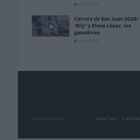
HACE 1 MES
Carrera de San Juan 2026:
'Bily' y Elena López, los
ganadores
HACE 1 MES
Grupo Faro
Publicida
Grupo Faro © 2023