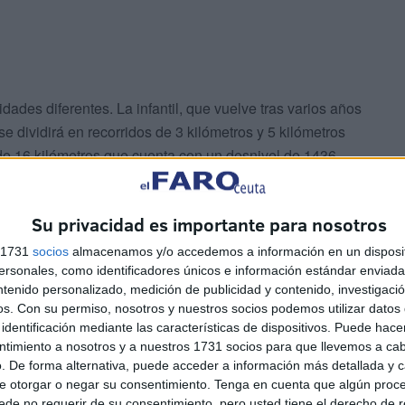
dades diferentes. La infantil, que vuelve tras varios años
se dividirá en recorridos de 3 kilómetros y 5 kilómetros
 de 16 kilómetros que cuenta con un desnivel de 1436
minutos; y el recorrido largo de 32 kilómetros que tendrá
n un desnivel acumulado de 2778 metros.
Su privacidad es importante para nosotros
s 1731
socios
almacenamos y/o accedemos a información en un disposit
sonales, como identificadores únicos e información estándar enviada 
ntenido personalizado, medición de publicidad y contenido, investigaci
os.
Con su permiso, nosotros y nuestros socios podemos utilizar datos 
identificación mediante las características de dispositivos. Puede hacer
lida en el Centro Ecuestre de Ceuta y salvo la prueba de
ntimiento a nosotros y a nuestros 1731 socios para que llevemos a ca
. De forma alternativa, puede acceder a información más detallada y 
e otorgar o negar su consentimiento.
Tenga en cuenta que algún proc
de no requerir de su consentimiento, pero usted tiene el derecho de r