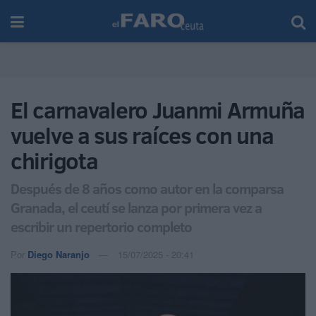
El carnavalero Juanmi Armuña
vuelve a sus raíces con una
chirigota
Después de 8 años como autor en la comparsa
Granada, el ceutí se lanza por primera vez a
escribir un repertorio completo
Por
Diego Naranjo
15/07/2025 - 20:41