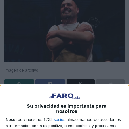
Imagen de archivo
Después de varios años vinculado al Carnaval de
Su privacidad es importante para
Granada, el autor ceutí
Juanmi Armuña
anuncia su
nosotros
regreso a las tablas locales con un nuevo proyecto: una
Nosotros y nuestros 1733
socios
almacenamos y/o accedemos
chirigota
que competirá en el próximo
certamen de
a información en un dispositivo, como cookies, y procesamos
coplas
de Ceuta. Para Armuña, este paso representa tanto