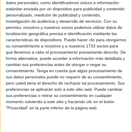
datos personales, como identificadores únicos e información
un reto artístico como un reencuentro emocional con sus
estándar enviada por un dispositivo para publicidad y contenido
raíces.
personalizado, medición de publicidad y contenido,
investigación de audiencia y desarrollo de servicios.
Con su
“Lo que me apetecía era volver a
escribir a Ceuta
y
permiso, nosotros y nuestros socios podemos utilizar datos de
enfrentarme al desafío de sacar una chirigota”, confiesa el
localización geográfica precisa e identificación mediante las
características de dispositivos. Puede hacer clic para otorgarnos
autor. Tras ocho años colaborando a distancia con la
su consentimiento a nosotros y a nuestros 1733 socios para
comparsa granadina, Armuña reconoce que, aunque
que llevemos a cabo el procesamiento previamente descrito. De
aquella etapa fue “maravillosa” y le dejó “grandes amigos”,
forma alternativa, puede acceder a información más detallada y
sentía que el
carnaval
desde lejos
era más frío y carente
cambiar sus preferencias antes de otorgar o negar su
consentimiento.
Tenga en cuenta que algún procesamiento de
del calor humano del día a día con los compañeros.
sus datos personales puede no requerir de su consentimiento,
pero usted tiene el derecho de rechazar tal procesamiento. Sus
El grupo de Granada, además, también buscaba tomarse
preferencias se aplicarán solo a este sitio web. Puede cambiar
un respiro. Esta conjunción de factores, añoranza, pausa
sus preferencias o retirar su consentimiento en cualquier
del grupo y el deseo de asumir un nuevo reto, propiciaron
momento volviendo a este sitio y haciendo clic en el botón
el regreso de Armuña al panorama carnavalero ceutí con
"Privacidad" en la parte inferior de la página web.
un formato que aún no había explorado del todo:
la
chirigota
.