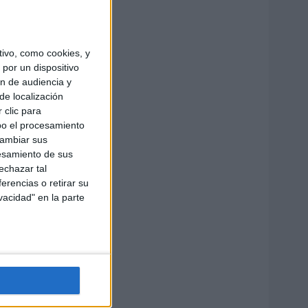
ivo, como cookies, y
por un dispositivo
ón de audiencia y
de localización
 clic para
bo el procesamiento
cambiar sus
esamiento de sus
echazar tal
erencias o retirar su
vacidad" en la parte