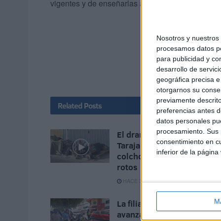
vigentes y de enseñarlas a las siguientes genera
Nosotros y nuestro
procesamos datos per
para publicidad y co
desarrollo de servici
geográfica precisa e 
otorgarnos su conse
previamente descrito
Related
Posts
preferencias antes d
datos personales pue
procesamiento. Sus p
El drama humanitario del
consentimiento en cu
Tarajal persiste entre
inferior de la página
colchones, mantas y sueñ
rotos
HACE 3 MINUTOS
M
La filiación de menores
avanza con un grupo de