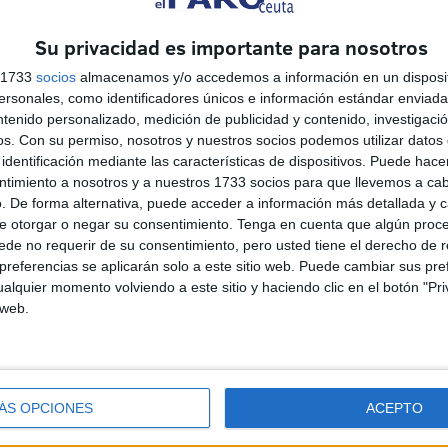
ciones para que así perduren en el tiempo.
Su privacidad es importante para nosotros
s 1733
socios
almacenamos y/o accedemos a información en un disposit
sonales, como identificadores únicos e información estándar enviada 
ntenido personalizado, medición de publicidad y contenido, investigaci
os.
Con su permiso, nosotros y nuestros socios podemos utilizar datos 
identificación mediante las características de dispositivos. Puede hacer
ntimiento a nosotros y a nuestros 1733 socios para que llevemos a ca
. De forma alternativa, puede acceder a información más detallada y 
e otorgar o negar su consentimiento.
Tenga en cuenta que algún proc
de no requerir de su consentimiento, pero usted tiene el derecho de r
referencias se aplicarán solo a este sitio web. Puede cambiar sus pref
Proteger a niñas
alquier momento volviendo a este sitio y haciendo clic en el botón "Pri
marroquíes: prioridad ante
 web.
os
los casos de violación y
agresiones
HACE 28 MINUTOS
ÁS OPCIONES
ACEPTO
CCOO exige más vigilancia
en los centros de menores