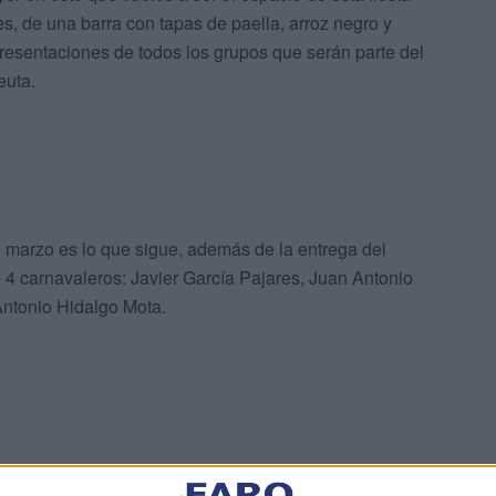
nes, de una barra con tapas de paella, arroz negro y
resentaciones de todos los grupos que serán parte del
euta.
de marzo es lo que sigue, además de la entrega del
 4 carnavaleros: Javier García Pajares, Juan Antonio
ntonio Hidalgo Mota.
tancia de las tradiciones, de mantenerlas siempre