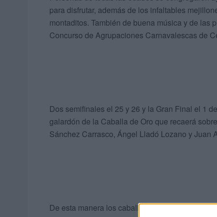
para disfrutar, además de los infaltables mejillo
montaditos. También de buena música y de las p
Concurso de Agrupaciones Carnavalescas de C
Dos semifinales el 25 y 26 y la Gran Final el 1 
galardón de la Caballa de Oro que recaerá sobre
Sánchez Carrasco, Ángel Lladó Lozano y Juan A
De esta manera los caballas demuestran la impor