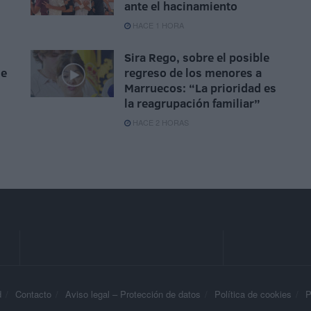
ante el hacinamiento
HACE 1 HORA
Sira Rego, sobre el posible
se
regreso de los menores a
Marruecos: “La prioridad es
la reagrupación familiar”
HACE 2 HORAS
d
Contacto
Aviso legal – Protección de datos
Política de cookies
P