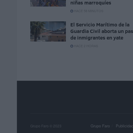
niñas marroquíes
HACE 58 MINUTOS
El Servicio Marítimo de la
Guardia Civil aborta un pa
de inmigrantes en yate
HACE 2 HORAS
Grupo Faro
Publicida
Grupo Faro © 2023