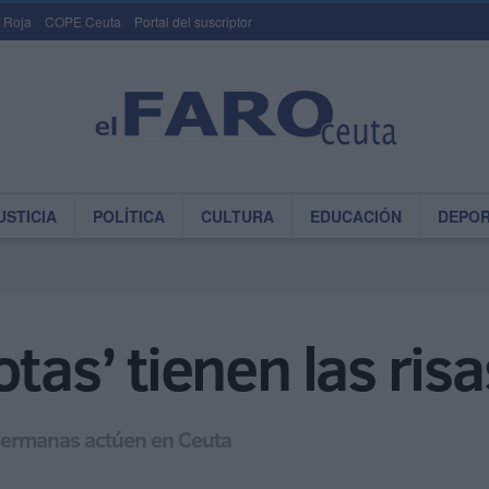
 Roja
COPE Ceuta
Portal del suscriptor
USTICIA
POLÍTICA
CULTURA
EDUCACIÓN
DEPO
otas’ tienen las ri
 hermanas actúen en Ceuta