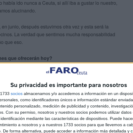
 había ido nunca a Ceuta, si allí iba a gustar lo nuestro,
damos alucinando.
 en junio, después estuvimos otra vez y esta será la
vecinos. La verdad que sentimos mucha responsabilidad
ño que eso.
ones que ofrecerán hoy?
Su privacidad es importante para nosotros
s 1733
socios
almacenamos y/o accedemos a información en un disposit
sonales, como identificadores únicos e información estándar enviada 
ra la temporada y seguramente haremos algún palito de
ntenido personalizado, medición de publicidad y contenido, investigaci
iña viene tarde’, que no es posible que nos libremos de
os.
Con su permiso, nosotros y nuestros socios podemos utilizar datos 
identificación mediante las características de dispositivos. Puede hacer
ntimiento a nosotros y a nuestros 1733 socios para que llevemos a ca
. De forma alternativa, puede acceder a información más detallada y 