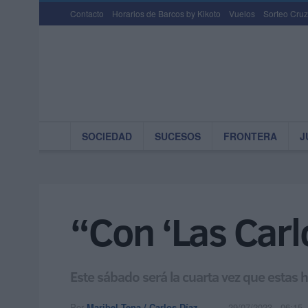
Contacto
Horarios de Barcos by Kikoto
Vuelos
Sorteo Cruz
SOCIEDAD
SUCESOS
FRONTERA
J
“Con ‘Las Carl
Este sábado será la cuarta vez que estas
Por
Maribel Tena / Carlos Díaz
29/07/2023 - 06:15