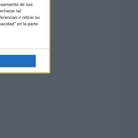
esamiento de sus
echazar tal
erencias o retirar su
vacidad" en la parte