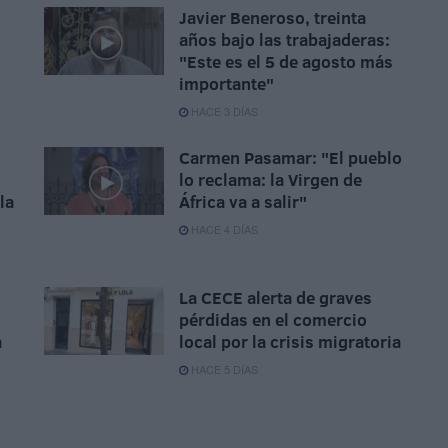
Javier Beneroso, treinta
años bajo las trabajaderas:
"Este es el 5 de agosto más
importante"
HACE 3 DÍAS
Carmen Pasamar: "El pueblo
lo reclama: la Virgen de
la
África va a salir"
HACE 4 DÍAS
La CECE alerta de graves
pérdidas en el comercio
a
local por la crisis migratoria
HACE 5 DÍAS