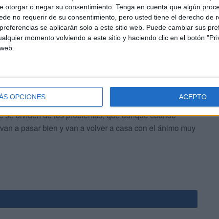
rquen al Auditorio de la Marina para escucharlas?
e otorgar o negar su consentimiento.
Tenga en cuenta que algún proc
de no requerir de su consentimiento, pero usted tiene el derecho de r
referencias se aplicarán solo a este sitio web. Puede cambiar sus pref
alquier momento volviendo a este sitio y haciendo clic en el botón "Pri
 web.
 animen a ir al Auditorio, que lo van a pasar muy bien.
o vamos a dar todo, a intentarlo. Creo que lo vamos a
ÁS OPCIONES
ACEPTO
ertan y se rían porque con ‘Las Carlotas’ al menos
ue se olviden de los problemas, que aunque cuando
 van a pasar bien y van a volver a casa con el ánimo muy