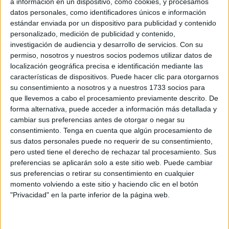
a información en un dispositivo, como cookies, y procesamos
entregar directamente a la población damnificada, en
datos personales, como identificadores únicos e información
mano, sin intermediarios, toda la ayuda donada por los
estándar enviada por un dispositivo para publicidad y contenido
ceutíes en el último mes.
personalizado, medición de publicidad y contenido,
investigación de audiencia y desarrollo de servicios.
Con su
Ha sido una caravana alegre, por la sonrisa agradecida de
permiso, nosotros y nuestros socios podemos utilizar datos de
los adultos y la ilusión de los niños que aguardaban en los
localización geográfica precisa e identificación mediante las
caminos, pero a la vez triste al ser testigos de las
características de dispositivos. Puede hacer clic para otorgarnos
su consentimiento a nosotros y a nuestros 1733 socios para
condiciones en las que sobreviven en las aldeas
que llevemos a cabo el procesamiento previamente descrito. De
arrasadas por el seísmo.
forma alternativa, puede acceder a información más detallada y
cambiar sus preferencias antes de otorgar o negar su
Los ceutíes que se han trasladado a Marrakech han
consentimiento.
Tenga en cuenta que algún procesamiento de
podido comprobar insitu que la ayuda efectivamente está
sus datos personales puede no requerir de su consentimiento,
llegando, pero, desgraciadamente, no a todos por igual. La
pero usted tiene el derecho de rechazar tal procesamiento. Sus
preferencias se aplicarán solo a este sitio web. Puede cambiar
zona de Moulay Ibrahim,
donde tantas víctimas produjo
sus preferencias o retirar su consentimiento en cualquier
la catástrofe
, se encuentra más abastecida. Sin embargo,
momento volviendo a este sitio y haciendo clic en el botón
ese auxilio no alcanza a los pueblos de difícil acceso. Allí
"Privacidad" en la parte inferior de la página web.
es donde se propuso llegar la solidaridad caballa.