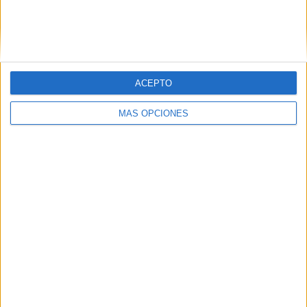
Solo quieren finalizar este viaje que lleva gestándose
desde que se conociese la gravedad del seísmo de
Marrakech con una reflexión: “En tiempos difíciles solo nos
salvará el apoyo mutuo y la solidaridad”.
ACEPTO
MÁS OPCIONES
Tags:
Marruecos
Solidaridad
Terremoto