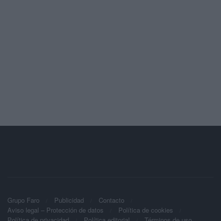
Grupo Faro
Publicidad
Contacto
Aviso legal – Protección de datos
Política de cookies
Política de privacidad
Política editorial
Términos de uso