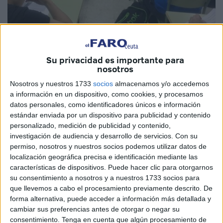
Su privacidad es importante para
nosotros
Imagen de archivo
Nosotros y nuestros 1733
socios
almacenamos y/o accedemos
a información en un dispositivo, como cookies, y procesamos
datos personales, como identificadores únicos e información
estándar enviada por un dispositivo para publicidad y contenido
La radiografía de la educación en Ceuta que hoy publica
personalizado, medición de publicidad y contenido,
este periódico con datos del Ministerio de Educación pone
investigación de audiencia y desarrollo de servicios.
Con su
permiso, nosotros y nuestros socios podemos utilizar datos de
sobre la mesa un sinfín de puntos que habría que analizar
localización geográfica precisa e identificación mediante las
con sosiego por parte de las administraciones y del tejido
características de dispositivos. Puede hacer clic para otorgarnos
social y económico de la ciudad.
su consentimiento a nosotros y a nuestros 1733 socios para
que llevemos a cabo el procesamiento previamente descrito. De
La primera de las conclusiones es que los jóvenes ceutíes
forma alternativa, puede acceder a información más detallada y
son conscientes de que hay una modalidad de enseñanza
cambiar sus preferencias antes de otorgar o negar su
consentimiento.
Tenga en cuenta que algún procesamiento de
que les puede abrir el camino en el mundo laboral: la