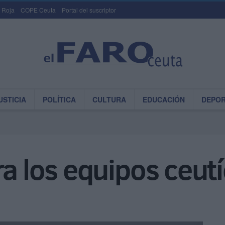
 Roja
COPE Ceuta
Portal del suscriptor
USTICIA
POLÍTICA
CULTURA
EDUCACIÓN
DEPO
ra los equipos ceut