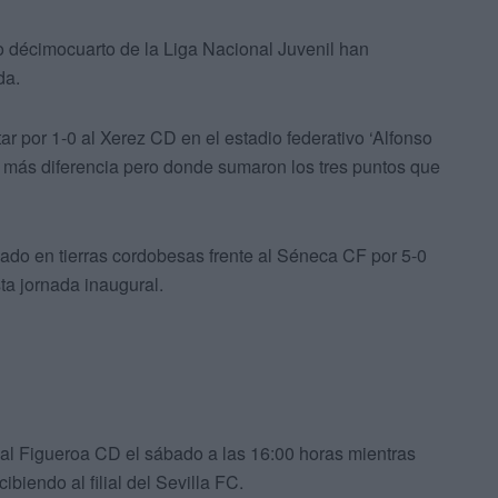
o décimocuarto de la Liga Nacional Juvenil han
da.
tar por 1-0 al Xerez CD en el estadio federativo ‘Alfonso
 más diferencia pero donde sumaron los tres puntos que
eado en tierras cordobesas frente al Séneca CF por 5-0
sta jornada inaugural.
 al Figueroa CD el sábado a las 16:00 horas mientras
biendo al filial del Sevilla FC.