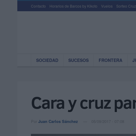
Contacto
Horarios de Barcos by Kikoto
Vuelos
Sorteo Cruz
SOCIEDAD
SUCESOS
FRONTERA
J
Cara y cruz pa
Por
Juan Carlos Sánchez
05/09/2017 - 07:08