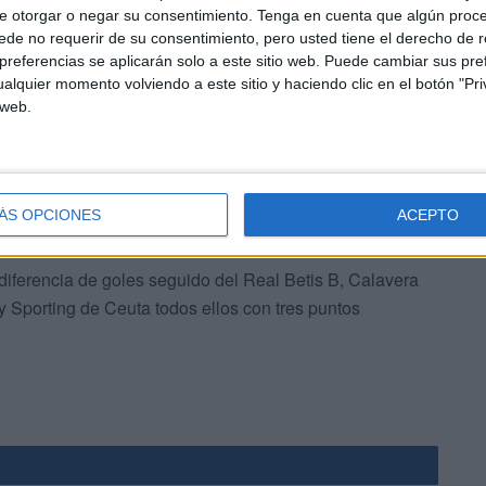
e otorgar o negar su consentimiento.
Tenga en cuenta que algún proc
 Caimán.
de no requerir de su consentimiento, pero usted tiene el derecho de r
referencias se aplicarán solo a este sitio web. Puede cambiar sus pref
nada se produjo en el enfrentamiento entre el CMD San
alquier momento volviendo a este sitio y haciendo clic en el botón "Pri
 web.
inalizaba con 1-1 en el marcador.
ÁS OPCIONES
ACEPTO
 diferencia de goles seguido del Real Betis B, Calavera
 Sporting de Ceuta todos ellos con tres puntos