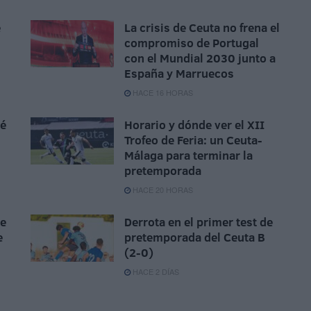
e
La crisis de Ceuta no frena el
compromiso de Portugal
con el Mundial 2030 junto a
España y Marruecos
HACE 16 HORAS
sé
Horario y dónde ver el XII
Trofeo de Feria: un Ceuta-
Málaga para terminar la
pretemporada
HACE 20 HORAS
ue
Derrota en el primer test de
e
pretemporada del Ceuta B
(2-0)
HACE 2 DÍAS