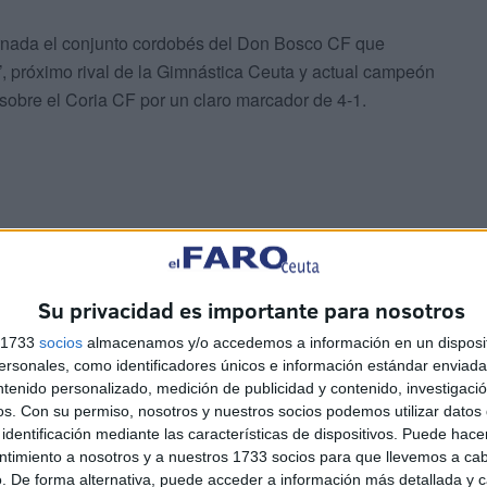
jornada el conjunto cordobés del Don Bosco CF que
B’, próximo rival de la Gimnástica Ceuta y actual campeón
 sobre el Coria CF por un claro marcador de 4-1.
jornada al derrotar por 2-0 al Figueroa CD en uno de los
tras que otro filial,el del Real Betis Balompié también
Su privacidad es importante para nosotros
ente al CD Los Califas Balompié.
s 1733
socios
almacenamos y/o accedemos a información en un disposit
sonales, como identificadores únicos e información estándar enviada 
ntenido personalizado, medición de publicidad y contenido, investigaci
os.
Con su permiso, nosotros y nuestros socios podemos utilizar datos 
identificación mediante las características de dispositivos. Puede hacer
ntimiento a nosotros y a nuestros 1733 socios para que llevemos a ca
. De forma alternativa, puede acceder a información más detallada y 
toria a domicilio en tierras onubenses, concretamente en