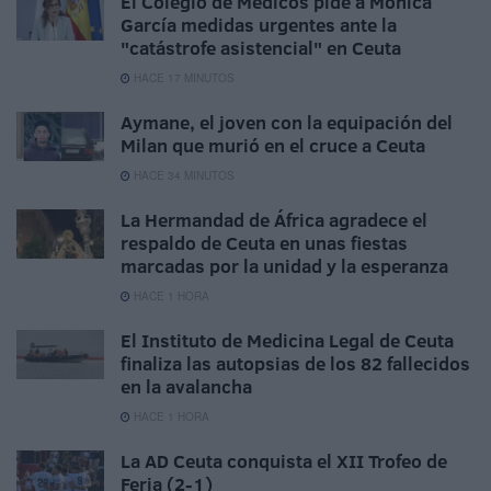
El Colegio de Médicos pide a Mónica
García medidas urgentes ante la
"catástrofe asistencial" en Ceuta
HACE 17 MINUTOS
Aymane, el joven con la equipación del
Milan que murió en el cruce a Ceuta
HACE 34 MINUTOS
La Hermandad de África agradece el
respaldo de Ceuta en unas fiestas
marcadas por la unidad y la esperanza
HACE 1 HORA
El Instituto de Medicina Legal de Ceuta
finaliza las autopsias de los 82 fallecidos
en la avalancha
HACE 1 HORA
La AD Ceuta conquista el XII Trofeo de
Feria (2-1)