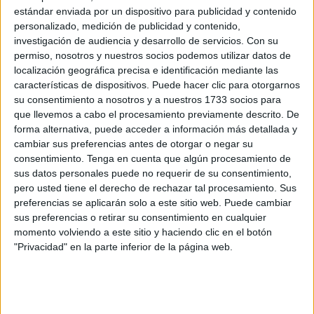
estándar enviada por un dispositivo para publicidad y contenido
Estrella de los Mares (Stella Maris) es uno de los nombres
personalizado, medición de publicidad y contenido,
de la Virgen María, procedente de la interpretación de un
investigación de audiencia y desarrollo de servicios.
Con su
pasaje del Antiguo Testamento y asociado a la advocación
permiso, nosotros y nuestros socios podemos utilizar datos de
localización geográfica precisa e identificación mediante las
del Carmen.
características de dispositivos. Puede hacer clic para otorgarnos
su consentimiento a nosotros y a nuestros 1733 socios para
La Virgen del Carmen es la patrona de la Armada. En
que llevemos a cabo el procesamiento previamente descrito. De
todos los Puentes de los Buques de la Armada se sitúa, en
forma alternativa, puede acceder a información más detallada y
lugar preferente, una imagen de la Reina de los Mares.
cambiar sus preferencias antes de otorgar o negar su
consentimiento.
Tenga en cuenta que algún procesamiento de
Zafarrancho de combate.
sus datos personales puede no requerir de su consentimiento,
pero usted tiene el derecho de rechazar tal procesamiento. Sus
Se refiere a la preparación de la embarcación para afrontar
preferencias se aplicarán solo a este sitio web. Puede cambiar
una acción de combate.
sus preferencias o retirar su consentimiento en cualquier
momento volviendo a este sitio y haciendo clic en el botón
Se realiza en los buques de guerra y suele participar en él
"Privacidad" en la parte inferior de la página web.
la totalidad del personal.
Es lo que se oye por la megafonía de un buque cuando la
dotación debe ocupar enseguida sus puestos para hacer