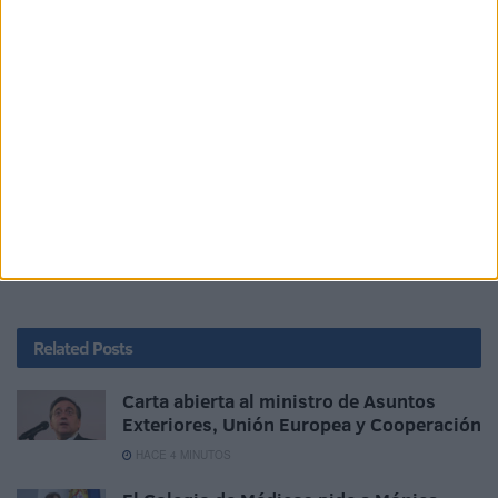
enarbola, empavesado nos vemos, y suspirando de
nuestros corazones, Salve Estrella de los Mares.
Nos preparamos cada día permaneciendo a la escucha,
Cecomar Ceuta, para cumplir la misión que se nos asigne.
Que sabe nadie más que sus marineros y sus tradiciones,
como la Reina de Los Mares
Nunca pierdo la pista de ningún navío, sólo te digo hasta
la vista.
Related
Posts
Carta abierta al ministro de Asuntos
Exteriores, Unión Europea y Cooperación
HACE 4 MINUTOS