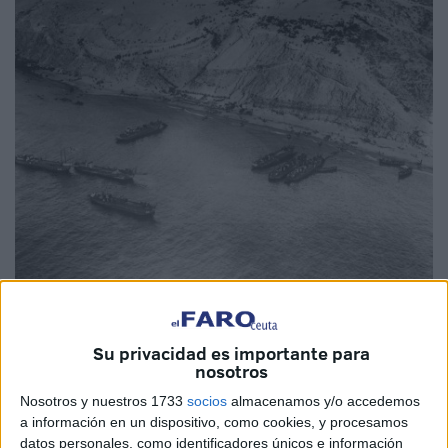
Se conoce como Salve Marinera a un fragmento de la
zarzuela “ El Molinero de Subiza “compuesta en 1870, con
Su privacidad es importante para
letra de Luis de Eguilaz y música de Cristóbal Oudrid.
nosotros
Nosotros y nuestros 1733
socios
almacenamos y/o accedemos
Con el paso del tiempo se terminó haciendo popular en
a información en un dispositivo, como cookies, y procesamos
todos los ámbitos de la mar.
datos personales, como identificadores únicos e información