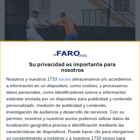
Su privacidad es importante para
nosotros
Nosotros y nuestros 1733
socios
almacenamos y/o accedemos
Foto de archivo
a información en un dispositivo, como cookies, y procesamos
datos personales, como identificadores únicos e información
estándar enviada por un dispositivo para publicidad y contenido
personalizado, medición de publicidad y contenido,
investigación de audiencia y desarrollo de servicios.
Con su
El central de la
Agrupación Deportiva Ceuta FC
habló
permiso, nosotros y nuestros socios podemos utilizar datos de
esta semana de su
equipo
tras la derrota ante el
localización geográfica precisa e identificación mediante las
Antequera CF la pasada jornada. Albert Caparrón 'Capa',
características de dispositivos. Puede hacer clic para otorgarnos
su consentimiento a nosotros y a nuestros 1733 socios para
un fijo en el once titular de Chus Trujillo, considera que