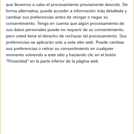
que llevemos a cabo el procesamiento previamente descrito. De
durante este mes, “nos hemos pegado un par de hostias,
forma alternativa, puede acceder a información más detallada y
pero este domingo no podemos fallar” ante el CD San
cambiar sus preferencias antes de otorgar o negar su
Roque de Lepe.
consentimiento.
Tenga en cuenta que algún procesamiento de
sus datos personales puede no requerir de su consentimiento,
El jugador Capa ha pasado por los micrófonos de Ser
pero usted tiene el derecho de rechazar tal procesamiento. Sus
Deportivos Campo de Gibraltar, programa que presenta
preferencias se aplicarán solo a este sitio web. Puede cambiar
sus preferencias o retirar su consentimiento en cualquier
Álvaro Gallardo para dar un repaso de la actualidad del
momento volviendo a este sitio y haciendo clic en el botón
equipo y de lo que queda por llegar. El defensa de la AD
"Privacidad" en la parte inferior de la página web.
Ceuta FC ha analizado la dura derrota ante el Antequera
CF del pasado domingo y ha pedido el apoyo de la afición
para el encuentro ante el CD San Roque de Lepe, “una
final anticipada”.
“El apoyo de la afición es
fundamental en este tramo tan
complicado de la Liga”