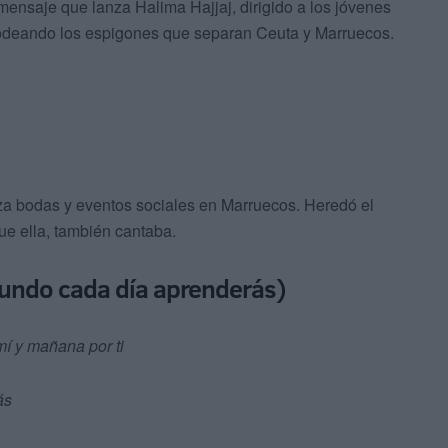
mensaje que lanza Halima Hajjaj, dirigido a los jóvenes
 rodeando los espigones que separan Ceuta y Marruecos.
za bodas y eventos sociales en Marruecos. Heredó el
ue ella, también cantaba.
 mundo cada día aprenderás)
í y mañana por ti
ás