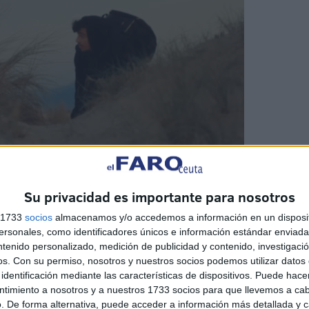
Su privacidad es importante para nosotros
s 1733
socios
almacenamos y/o accedemos a información en un disposit
sonales, como identificadores únicos e información estándar enviada 
hos que piensa que la vida le sonreirá si llega a
ntenido personalizado, medición de publicidad y contenido, investigaci
fico de personas, a quien compra una plaza en una
os.
Con su permiso, nosotros y nuestros socios podemos utilizar datos 
 todo es una estafa: pierde su oportunidad y el dinero.
identificación mediante las características de dispositivos. Puede hacer
ntimiento a nosotros y a nuestros 1733 socios para que llevemos a ca
. De forma alternativa, puede acceder a información más detallada y 