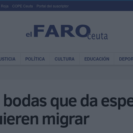
 Roja
COPE Ceuta
Portal del suscriptor
USTICIA
POLÍTICA
CULTURA
EDUCACIÓN
DEPO
 bodas que da espe
uieren migrar