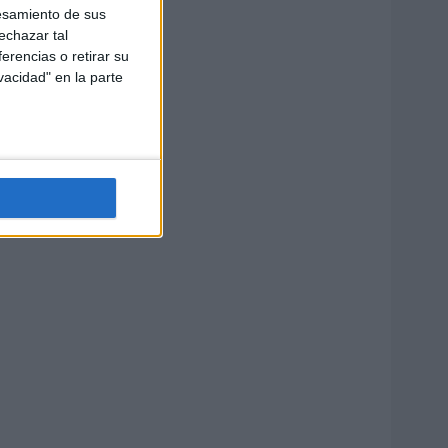
esamiento de sus
echazar tal
erencias o retirar su
vacidad" en la parte