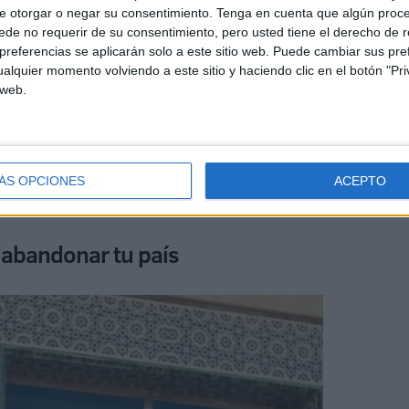
e otorgar o negar su consentimiento.
Tenga en cuenta que algún proc
de no requerir de su consentimiento, pero usted tiene el derecho de r
referencias se aplicarán solo a este sitio web. Puede cambiar sus pref
alquier momento volviendo a este sitio y haciendo clic en el botón "Pri
 web.
jo y vive angustiada, respira con alivio al saber que su
 meditar, decide inscribirse en un módulo de formación
ta dinero. Incluso su hermana vende su teléfono móvil
ÁS OPCIONES
ACEPTO
n abandonar tu país