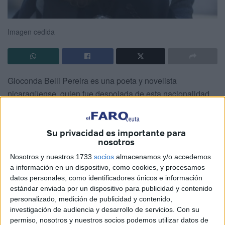
Imagen cedida
Gioconda Belli Pereira es una poeta y novelista
nicaragüense, quien fue despojada de esta nacionalidad
en 2023 y adoptó la chilena. En 1972, con su primer libro
Sobre la grama, abordó sin tapujos el cuerpo y la
Su privacidad es importante para
sexualidad femenina.
nosotros
Pero este CAÑONAZO está dedicado a su lucha, a su
Nosotros y nuestros 1733
socios
almacenamos y/o accedemos
resistencia como mujer y como ciudadana, a sus ideales y
a información en un dispositivo, como cookies, y procesamos
datos personales, como identificadores únicos e información
a la protesta contra las mismas ideas que ella había
estándar enviada por un dispositivo para publicidad y contenido
defendido en Nicaragua cuando la revolución sandinista.
personalizado, medición de publicidad y contenido,
investigación de audiencia y desarrollo de servicios.
Con su
El poema ‘Si eres una mujer fuerte’ es una salva de
permiso, nosotros y nuestros socios podemos utilizar datos de