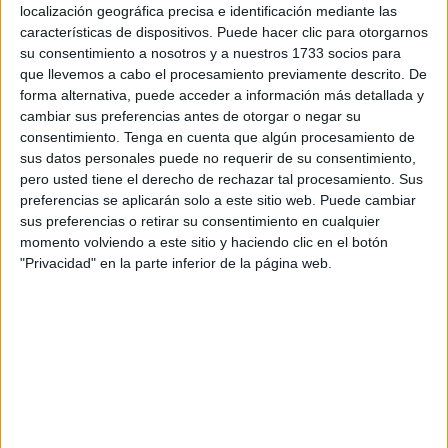
cañonazos para ponerse en pie cuando debemos de
localización geográfica precisa e identificación mediante las
luchar por reivindicar la dignidad arrebatada.
características de dispositivos. Puede hacer clic para otorgarnos
su consentimiento a nosotros y a nuestros 1733 socios para
Yo, siguiendo esa declaración de principios hago esta
que llevemos a cabo el procesamiento previamente descrito. De
declaración de principios para no perderme en la
forma alternativa, puede acceder a información más detallada y
cambiar sus preferencias antes de otorgar o negar su
oscuridad de la noche.
consentimiento.
Tenga en cuenta que algún procesamiento de
sus datos personales puede no requerir de su consentimiento,
Si eres una persona fuerte
pero usted tiene el derecho de rechazar tal procesamiento. Sus
preferencias se aplicarán solo a este sitio web. Puede cambiar
Prepárate para la batalla:
sus preferencias o retirar su consentimiento en cualquier
momento volviendo a este sitio y haciendo clic en el botón
Aprende a estar solo,
"Privacidad" en la parte inferior de la página web.
A que nadie te tire sogas cuando ruja la tormenta,
A nadar contra corriente porque ni las circunstancias
podrán hacerte claudicar por el desánimo.
Reflexiona, actúa, no justifiques todas las decisiones como
si necesitaras la aprobación de la humanidad.