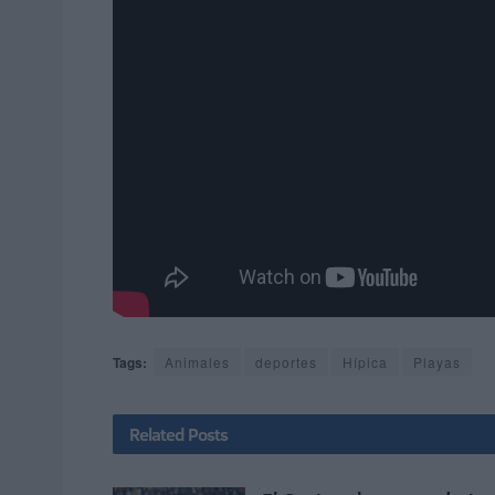
Tags:
Animales
deportes
Hípica
Playas
Related
Posts