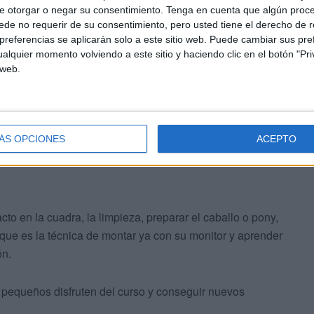
e otorgar o negar su consentimiento.
Tenga en cuenta que algún proc
de no requerir de su consentimiento, pero usted tiene el derecho de r
nderán lo imprescindible sobre este deporte tan
referencias se aplicarán solo a este sitio web. Puede cambiar sus pref
alquier momento volviendo a este sitio y haciendo clic en el botón "Pri
 aprenderán solamente a montar a caballo o pony sino
 web.
Además habrá un día de excursión a la
playa del
ÁS OPCIONES
ACEPTO
to en la cuadra, la limpieza, preparar el caballo o pony,
que es la técnica de montar ya con su monitor y aprender
ón.
ás pequeños disfruten del curso y conseguir nuevos