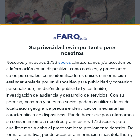
Su privacidad es importante para
nosotros
Nosotros y nuestros 1733
socios
almacenamos y/o accedemos
Imagen de archivo
a información en un dispositivo, como cookies, y procesamos
datos personales, como identificadores únicos e información
estándar enviada por un dispositivo para publicidad y contenido
personalizado, medición de publicidad y contenido,
investigación de audiencia y desarrollo de servicios.
Con su
La Consejería de Juventud y Deporte, a través de la Casa
permiso, nosotros y nuestros socios podemos utilizar datos de
de la
Juventud
de Ceuta, ha organizado desde el próximo
localización geográfica precisa e identificación mediante las
características de dispositivos. Puede hacer clic para otorgarnos
lunes, día 22 y hasta el próximo 27 de agosto el
su consentimiento a nosotros y a nuestros 1733 socios para
campamento infantil de verano en el
complejo rural
que llevemos a cabo el procesamiento previamente descrito. De
Miguel de Luque
.
forma alternativa, puede acceder a información más detallada y