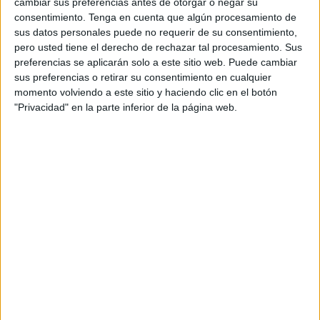
cambiar sus preferencias antes de otorgar o negar su
Un total de 40 jóvenes, con edades comprendidas entre
consentimiento.
Tenga en cuenta que algún procesamiento de
los 8 y los 13 años, realizarán actividades relacionadas
sus datos personales puede no requerir de su consentimiento,
con el
medio natural
, multiaventura y talleres variados con
pero usted tiene el derecho de rechazar tal procesamiento. Sus
preferencias se aplicarán solo a este sitio web. Puede cambiar
el objetivo, en todos los casos, de fomentar actitudes y
sus preferencias o retirar su consentimiento en cualquier
valores como la solidaridad, la autoestima, la coeducación
momento volviendo a este sitio y haciendo clic en el botón
o la cooperación.
"Privacidad" en la parte inferior de la página web.
La organización pide a las familias que no se olviden de
que los jóvenes vayan equipados convenientemente para
la realización de estas actividades y que lleven consigo
gorra, crema solar, repelente de mosquitos, bañador,
chancla y tapones para los oídos (para piscina), mochila
pequeña para actividades de senderismo, chubasquero y
sudadera.
Los participantes saldrán en autobús el día 22 a las 17.00
horas desde la Plaza de África.​