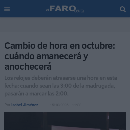
Cambio de hora en octubre:
cuándo amanecerá y
anochecerá
Los relojes deberán atrasarse una hora en esta
fecha: cuando sean las 3:00 de la madrugada,
pasarán a marcar las 2:00.
Por
Isabel Jiménez
15/10/2025 - 11:22