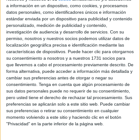
año
.
a información en un dispositivo, como cookies, y procesamos
datos personales, como identificadores únicos e información
La
madrugada del domingo 26 de octubre de 2025
, los
estándar enviada por un dispositivo para publicidad y contenido
relojes deberán atrasarse una hora:
cuando sean las 3:00
personalizado, medición de publicidad y contenido,
investigación de audiencia y desarrollo de servicios.
Con su
de la madrugada,
pasarán a marcar las 2:00
.
permiso, nosotros y nuestros socios podemos utilizar datos de
localización geográfica precisa e identificación mediante las
Este cambio supondrá la entrada en un periodo en el que
características de dispositivos. Puede hacer clic para otorgarnos
las jornadas se acortan de manera visible
, dando
su consentimiento a nosotros y a nuestros 1731 socios para
comienzo a los meses con menos luminosidad.
que llevemos a cabo el procesamiento previamente descrito. De
forma alternativa, puede acceder a información más detallada y
La principal consecuencia es clara: por un lado,
el sol
cambiar sus preferencias antes de otorgar o negar su
aparecerá antes
en el horizonte, pero por otro,
el ocaso
consentimiento.
Tenga en cuenta que algún procesamiento de
también se adelantará
de manera considerable.
sus datos personales puede no requerir de su consentimiento,
pero usted tiene el derecho de rechazar tal procesamiento. Sus
Esto genera la conocida sensación de
tardes más
preferencias se aplicarán solo a este sitio web. Puede cambiar
sus preferencias o retirar su consentimiento en cualquier
breves
, que se prolongará
durante todo el otoño
y
momento volviendo a este sitio y haciendo clic en el botón
alcanzará su momento más acusado en diciembre, con la
"Privacidad" en la parte inferior de la página web.
llegada del solsticio de invierno.