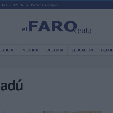
 Roja
COPE Ceuta
Portal del suscriptor
USTICIA
POLÍTICA
CULTURA
EDUCACIÓN
DEPO
Hadú