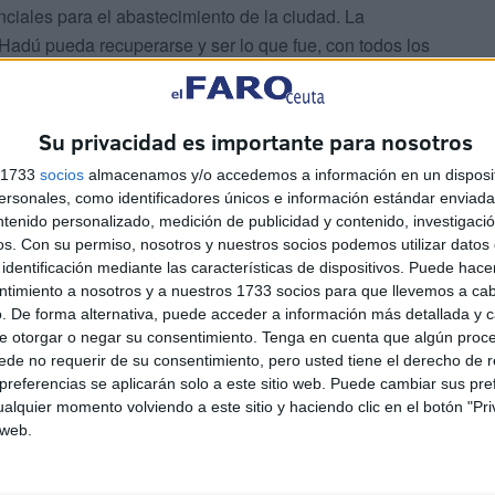
iales para el abastecimiento de la ciudad. La
Hadú pueda recuperarse y ser lo que fue, con todos los
Su privacidad es importante para nosotros
s 1733
socios
almacenamos y/o accedemos a información en un disposit
sonales, como identificadores únicos e información estándar enviada 
ntenido personalizado, medición de publicidad y contenido, investigaci
os.
Con su permiso, nosotros y nuestros socios podemos utilizar datos 
banísticas del Gobierno y se está en el camino
identificación mediante las características de dispositivos. Puede hacer
uando esta intervención finalice.
ntimiento a nosotros y a nuestros 1733 socios para que llevemos a ca
. De forma alternativa, puede acceder a información más detallada y 
e otorgar o negar su consentimiento.
Tenga en cuenta que algún proc
de no requerir de su consentimiento, pero usted tiene el derecho de r
referencias se aplicarán solo a este sitio web. Puede cambiar sus pref
alquier momento volviendo a este sitio y haciendo clic en el botón "Pri
 web.
os
¿Has renovado tu
inscripción en el padrón