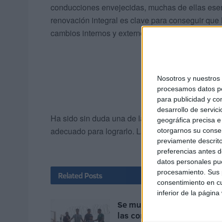
conducciones envejecidas, muchas de ellas esenc
renovación integral es clave para conseguir que 
cambios internos y externos debidos.
Nosotros y nuestro
procesamos datos per
para publicidad y co
desarrollo de servici
Ha sido sin duda una de las grandes apuestas ur
geográfica precisa e 
adecuado para lograrlo. La gran prueba llegará c
otorgarnos su conse
previamente descrito
preferencias antes d
datos personales pue
procesamiento. Sus p
Related
Posts
consentimiento en cu
inferior de la página
Se multiplican en Marruec
las convocatorias para una