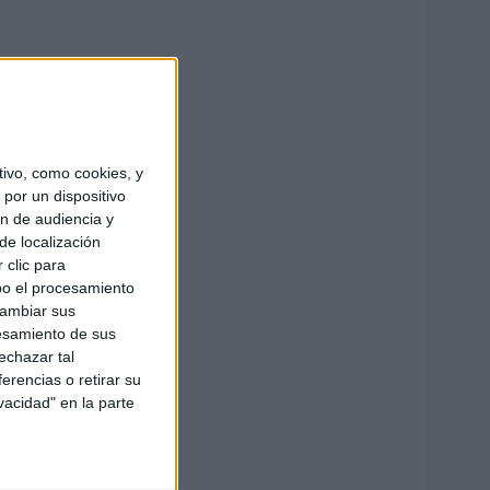
ivo, como cookies, y
por un dispositivo
ón de audiencia y
de localización
 clic para
bo el procesamiento
cambiar sus
esamiento de sus
echazar tal
erencias o retirar su
vacidad" en la parte