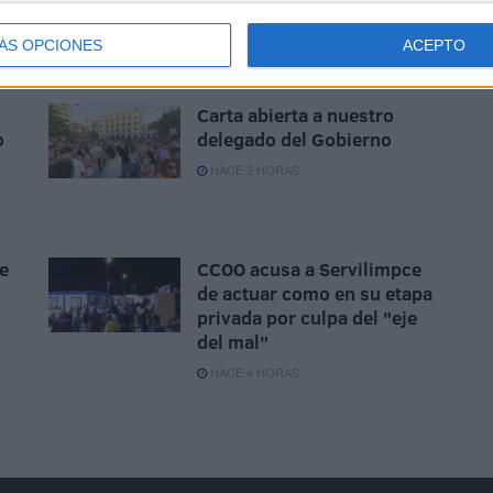
cada dos años? Comprueba
si ha caducado
ÁS OPCIONES
ACEPTO
HACE 2 HORAS
Carta abierta a nuestro
o
delegado del Gobierno
HACE 2 HORAS
e
CCOO acusa a Servilimpce
de actuar como en su etapa
privada por culpa del "eje
del mal"
HACE 4 HORAS