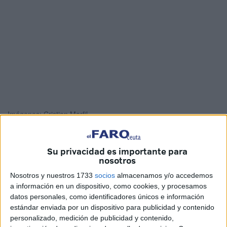
Imágenes: Cristian Marfil
Su privacidad es importante para
nosotros
La
Cámara de Comercio
y Navegación, en colaboración
con
Servicios Turísticos
, ha dado comienzo a las
Nosotros y nuestros 1733
socios
almacenamos y/o accedemos
a información en un dispositivo, como cookies, y procesamos
actividades de la ‘Semana del comercio’. Cinco días en los
datos personales, como identificadores únicos e información
que desarrollarán distintas actuaciones con las que
estándar enviada por un dispositivo para publicidad y contenido
fomentar las ventas en los establecimientos locales.
personalizado, medición de publicidad y contenido,