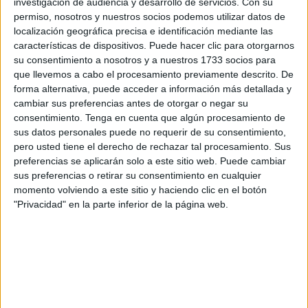
investigación de audiencia y desarrollo de servicios.
Con su
El pistoletazo de salida a esta semana lo ha dado la
permiso, nosotros y nuestros socios podemos utilizar datos de
actividad ‘Cámbiame’. Cuatro personas han sido
localización geográfica precisa e identificación mediante las
características de dispositivos. Puede hacer clic para otorgarnos
seleccionadas al azar en plena calle para realizar un
su consentimiento a nosotros y a nuestros 1733 socios para
cambio de look. “Es una forma de potenciar que se
que llevemos a cabo el procesamiento previamente descrito. De
conozcan las tiendas que tenemos en nuestra ciudad y
forma alternativa, puede acceder a información más detallada y
que se vea que aquí en Ceuta se viste, se peina y se
cambiar sus preferencias antes de otorgar o negar su
consentimiento.
Tenga en cuenta que algún procesamiento de
maquilla bien”, ha apuntado Pilar López, representante de
sus datos personales puede no requerir de su consentimiento,
la Cámara de Comercio y organizadora de esta actividad.
pero usted tiene el derecho de rechazar tal procesamiento. Sus
preferencias se aplicarán solo a este sitio web. Puede cambiar
La selección de la persona que se ha prestado a pasar por
sus preferencias o retirar su consentimiento en cualquier
este cambio de peinado, maquillaje y vestuario no
momento volviendo a este sitio y haciendo clic en el botón
responde a ningún criterio. “No hay ningún tipo de perfil
"Privacidad" en la parte inferior de la página web.
porque como nosotros decimos, la moda está para todo el
mundo, los más altos, delgados, gorditos o delgaditos, así
que no hay ningún perfil en concreto”, ha señalado López.
Las dos primeras candidatas tenían claro qué se harían y
lo qué no permitirían que les hicieran. “Lo que quiero es