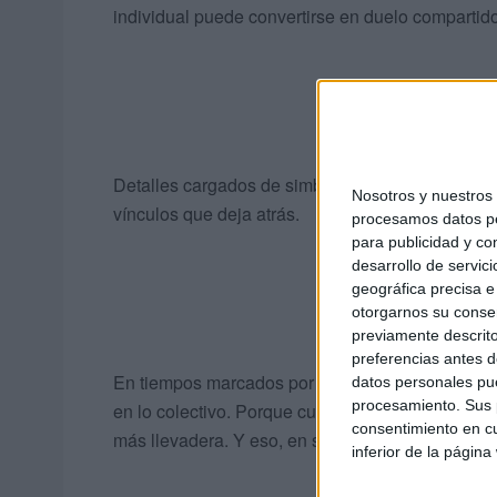
individual puede convertirse en duelo compartido
Detalles cargados de simbolismo han recordado 
Nosotros y nuestro
vínculos que deja atrás.
procesamos datos per
para publicidad y co
desarrollo de servici
geográfica precisa e 
otorgarnos su conse
previamente descrito
preferencias antes d
En tiempos marcados por la prisa y la distancia
datos personales pue
procesamiento. Sus p
en lo colectivo. Porque cuando una familia cae, s
consentimiento en cu
más llevadera. Y eso, en sí mismo, es un acto de
inferior de la página