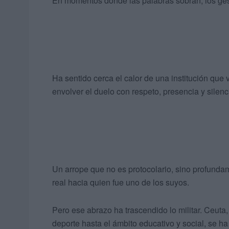
En momentos donde las palabras sobran, los gest
Ha sentido cerca el calor de una institución que 
envolver el duelo con respeto, presencia y silen
Un arrope que no es protocolario, sino profund
real hacia quien fue uno de los suyos.
Pero ese abrazo ha trascendido lo militar. Ceuta,
deporte hasta el ámbito educativo y social, se h