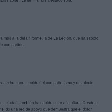
os hablan. La familia no ha estado sola.
va más allá del uniforme, la de La Legión, que ha sabido
cio compartido.
amente humano, nacido del compañerismo y del afecto
 su ciudad, también ha sabido estar a la altura. Desde el
a tejido una red de apoyo que demuestra que el dolor