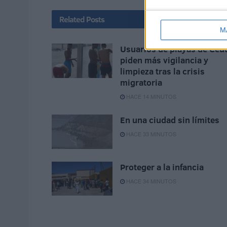
Related
Posts
M
Usuarios de playas de Ceu
piden más vigilancia y
limpieza tras la crisis
migratoria
HACE 14 MINUTOS
En una ciudad sin límites
HACE 33 MINUTOS
Proteger a la infancia
HACE 34 MINUTOS