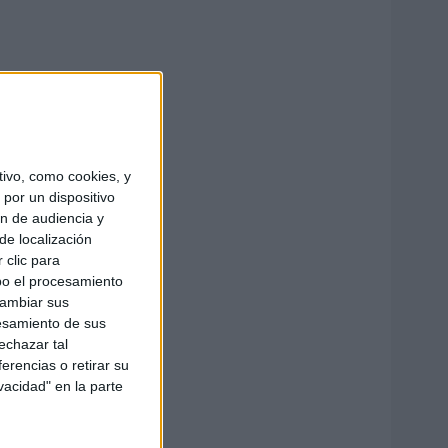
ivo, como cookies, y
por un dispositivo
ón de audiencia y
de localización
 clic para
bo el procesamiento
cambiar sus
esamiento de sus
echazar tal
erencias o retirar su
vacidad" en la parte