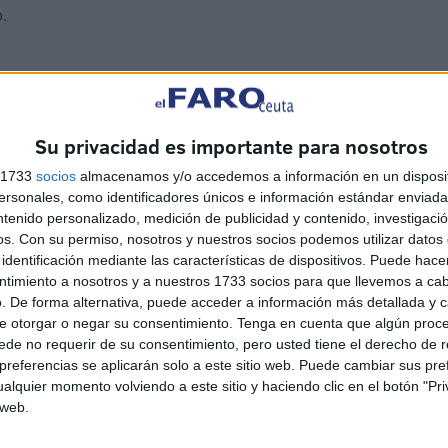
.
Su privacidad es importante para nosotros
que la memoria de una persona se construye con los
s 1733
socios
almacenamos y/o accedemos a información en un disposit
sonales, como identificadores únicos e información estándar enviada 
ntenido personalizado, medición de publicidad y contenido, investigaci
os.
Con su permiso, nosotros y nuestros socios podemos utilizar datos 
identificación mediante las características de dispositivos. Puede hacer
ntimiento a nosotros y a nuestros 1733 socios para que llevemos a ca
. De forma alternativa, puede acceder a información más detallada y 
e otorgar o negar su consentimiento.
Tenga en cuenta que algún proc
 emocional, este acompañamiento sincero devuelve la fe
de no requerir de su consentimiento, pero usted tiene el derecho de r
referencias se aplicarán solo a este sitio web. Puede cambiar sus pref
ostenerla entre todos no borra la pérdida, pero la hace
alquier momento volviendo a este sitio y haciendo clic en el botón "Pri
 dignidad.
 web.