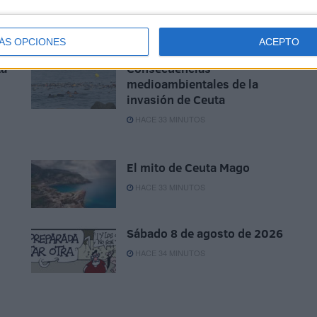
ÁS OPCIONES
ACEPTO
ta
Consecuencias
medioambientales de la
invasión de Ceuta
HACE 33 MINUTOS
El mito de Ceuta Mago
HACE 33 MINUTOS
Sábado 8 de agosto de 2026
HACE 34 MINUTOS