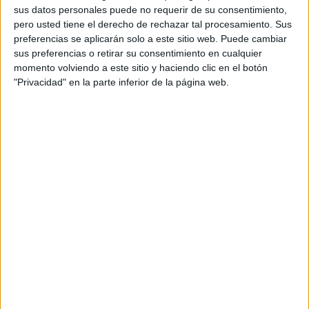
comunidad. Sin embargo, precisamente ahora es cuando
sus datos personales puede no requerir de su consentimiento,
pero usted tiene el derecho de rechazar tal procesamiento. Sus
más se necesita serenidad, responsabilidad y confianza
preferencias se aplicarán solo a este sitio web. Puede cambiar
en el trabajo de quienes tienen la obligación de esclarecer
sus preferencias o retirar su consentimiento en cualquier
lo sucedido.
momento volviendo a este sitio y haciendo clic en el botón
"Privacidad" en la parte inferior de la página web.
Las Fuerzas y Cuerpos de Seguridad del Estado han
activado sus dispositivos y mantienen abierta una
investigación para determinar qué ocurrió y quiénes son
los responsables.
Es fundamental permitir que actúen con la cautela y el
rigor que exige un caso tan grave. La precipitación, los
rumores o las reacciones impulsivas solo dificultan la labor
policial y alejan el objetivo principal: que se haga justicia.
Al mismo tiempo, este trágico suceso vuelve a poner sobre
la mesa preocupaciones que los vecinos del entorno han
venido señalando desde hace tiempo, como la falta de