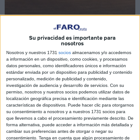
Foto: Román
Su privacidad es importante para
nosotros
La muerte del joven tiroteado en la barriada del Príncipe
Nosotros y nuestros 1731
socios
almacenamos y/o accedemos
a información en un dispositivo, como cookies, y procesamos
ha dejado a toda la ciudad conmocionada.
datos personales, como identificadores únicos e información
estándar enviada por un dispositivo para publicidad y contenido
La gravedad de los hechos, ocurridos en el entorno del
personalizado, medición de publicidad y contenido,
antiguo Poblado Legionario y confirmados tras su ingreso
investigación de audiencia y desarrollo de servicios.
Con su
en el Hospital Universitario, vuelve a sacudir a un barrio
permiso, nosotros y nuestros socios podemos utilizar datos de
que, como el resto de Ceuta, merece vivir en paz y
localización geográfica precisa e identificación mediante las
características de dispositivos. Puede hacer clic para otorgarnos
seguridad.
su consentimiento a nosotros y a nuestros 1731 socios para
que llevemos a cabo el procesamiento previamente descrito. De
En momentos como este, el dolor y la indignación son
forma alternativa, puede acceder a información más detallada y
comprensibles. Familias, vecinos y amigos afrontan una
cambiar sus preferencias antes de otorgar o negar su
pérdida irreparable que golpea con dureza a toda la
consentimiento.
Tenga en cuenta que algún procesamiento de