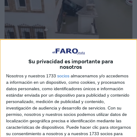
Su privacidad es importante para
nosotros
Imágenes: cedidas/Press Tetouan
Nosotros y nuestros 1733
socios
almacenamos y/o accedemos
a información en un dispositivo, como cookies, y procesamos
datos personales, como identificadores únicos e información
estándar enviada por un dispositivo para publicidad y contenido
personalizado, medición de publicidad y contenido,
Las fuertes lluvias caídas durante la jornada de este
investigación de audiencia y desarrollo de servicios.
Con su
domingo en varias zonas del norte de Marruecos han
permiso, nosotros y nuestros socios podemos utilizar datos de
provocado que muchos de los vecinos de estas
localización geográfica precisa e identificación mediante las
localidades se hayan visto sorprendidos por imágenes que
características de dispositivos. Puede hacer clic para otorgarnos
su consentimiento a nosotros y a nuestros 1733 socios para
quedarán en su recuerdo debido a que muchas calles se