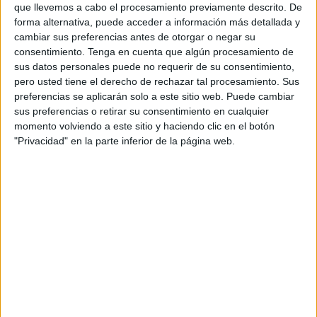
que llevemos a cabo el procesamiento previamente descrito. De
han llenado de agua provocando auténticos ríos.
forma alternativa, puede acceder a información más detallada y
cambiar sus preferencias antes de otorgar o negar su
Esto, por ejemplo, ha ocurrido en la conocida ciudad de
consentimiento.
Tenga en cuenta que algún procesamiento de
Tetuán, en la que las continuas lluvias han provocado que
sus datos personales puede no requerir de su consentimiento,
muchas vías y espacios se aneguen y hayan dificultado el
pero usted tiene el derecho de rechazar tal procesamiento. Sus
preferencias se aplicarán solo a este sitio web. Puede cambiar
movimiento de los vehículos y automóviles por la
sus preferencias o retirar su consentimiento en cualquier
localidad, además de obstruir las salidas de los vecinos a
momento volviendo a este sitio y haciendo clic en el botón
realizar sus quehaceres.
"Privacidad" en la parte inferior de la página web.
Unas imágenes que han sorprendido a los habitantes de
esta ciudad que veían como se les impedía salir a la calle
debido a las grandes cantidades de agua que han caído
durante estos días, que ha hecho que los sumideros se
desbordaran y no pudieran hacer frente a toda la lluvia
caída.
Con respecto al resto de ciudades, Tánger es la que ha
encabezado la cantidad de agua caída en estas