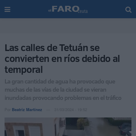
Las calles de Tetuán se
convierten en ríos debido al
temporal
La gran cantidad de agua ha provocado que
muchas de las vías de la ciudad se vieran
inundadas provocando problemas en el tráfico
Por
Beatriz Martínez
31/03/2024 - 19:52