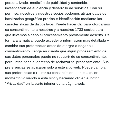
los Baños y la escalera del Hotel Termas, el Antiguo
personalizado, medición de publicidad y contenido,
investigación de audiencia y desarrollo de servicios.
Con su
Casino y la Ermita de la Virgen de la Salud, edificio
permiso, nosotros y nuestros socios podemos utilizar datos de
neomedieval con elementos románicos.
localización geográfica precisa e identificación mediante las
Archena tiene unos lugares de interés arquitectónico como
características de dispositivos. Puede hacer clic para otorgarnos
la Iglesia de San Juan Bautista (siglo XVIII), Casa Grande
su consentimiento a nosotros y a nuestros 1733 socios para
que llevemos a cabo el procesamiento previamente descrito. De
(siglo XV), Palacete de Villarías (siglo XIX), Balneario de
forma alternativa, puede acceder a información más detallada y
Archena (siglo XIX), Santuario de Ntra. Sra. de la Salud
cambiar sus preferencias antes de otorgar o negar su
(siglo XIX)….
consentimiento.
Tenga en cuenta que algún procesamiento de
Sus fiestas más destacadas son la Cabalgata de los
sus datos personales puede no requerir de su consentimiento,
pero usted tiene el derecho de rechazar tal procesamiento. Sus
Reyes Magos, Carnavales, Fiestas Patronales del Corpus
preferencias se aplicarán solo a este sitio web. Puede cambiar
Christi y la Patrona Virgen de la Salud (finales de la
sus preferencias o retirar su consentimiento en cualquier
primavera), Fiestas de los Moros y Cristianos, Semana
momento volviendo a este sitio y haciendo clic en el botón
Santa (declarada de Interés Turístico Regional), entre otros
"Privacidad" en la parte inferior de la página web.
eventos.
La gastronomía se basa principalmente en productos de la
huerta, Arroz con conejo, Gachasmigas, Guiso de trigo con
alubias, Michirones, Olla gitana, Gachas, Gurullos, Pebre y