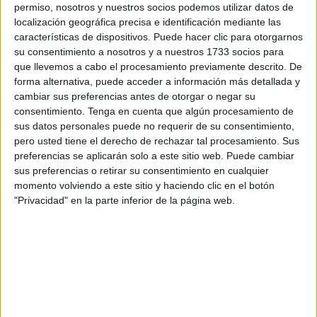
permiso, nosotros y nuestros socios podemos utilizar datos de
localización geográfica precisa e identificación mediante las
características de dispositivos. Puede hacer clic para otorgarnos
La acción solidaria ‘Ningún hogar sin alimentos’,
su consentimiento a nosotros y a nuestros 1733 socios para
que llevemos a cabo el procesamiento previamente descrito. De
impulsada por la Fundación
'la Caixa'
y CaixaBank,
forma alternativa, puede acceder a información más detallada y
recauda 6.208 euros para
ayudar
a las personas en
cambiar sus preferencias antes de otorgar o negar su
situación de vulnerabilidad de Ceuta. La campaña, en
consentimiento.
Tenga en cuenta que algún procesamiento de
favor de los Bancos de Alimentos, cierra con un total de
sus datos personales puede no requerir de su consentimiento,
pero usted tiene el derecho de rechazar tal procesamiento. Sus
3,3 millones de euros recaudados en toda España, con
preferencias se aplicarán solo a este sitio web. Puede cambiar
cuyo importe se han conseguido 3.600 toneladas de
sus preferencias o retirar su consentimiento en cualquier
alimentos básicos para los 54
Bancos de Alimentos
,
momento volviendo a este sitio y haciendo clic en el botón
asociados en la Federación Española de Bancos de
"Privacidad" en la parte inferior de la página web.
Alimentos (FESBAL).
El objetivo de la campaña en favor de los Bancos de
Alimentos es responder, de forma excepcional, a la
emergencia social derivada de la crisis sanitaria, además
de cubrir la demanda habitualmente atendida mediante las