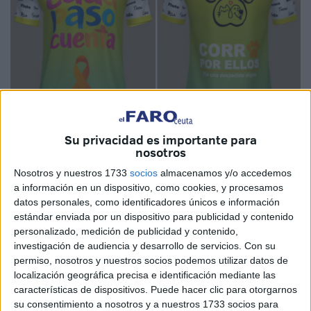
Su privacidad es importante para
Imágenes cedidas
nosotros
Nosotros y nuestros 1733
socios
almacenamos y/o accedemos
a información en un dispositivo, como cookies, y procesamos
datos personales, como identificadores únicos e información
Una camiseta que se verá por toda Ceuta llevando un
estándar enviada por un dispositivo para publicidad y contenido
mensaje claro y contundente. No es solo una prenda más,
personalizado, medición de publicidad y contenido,
investigación de audiencia y desarrollo de servicios.
Con su
es memoria, respeto y lucha por todos los animales que
permiso, nosotros y nuestros socios podemos utilizar datos de
nos dejaron y por los que aún están con nosotros.
localización geográfica precisa e identificación mediante las
características de dispositivos. Puede hacer clic para otorgarnos
La campaña “Cada paso cuenta” impulsada por el
su consentimiento a nosotros y a nuestros 1733 socios para