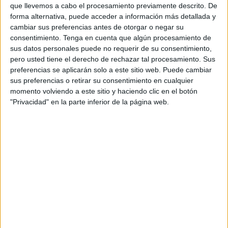
Movimiento Ciudadano para la Dignidad Animal, convierte
que llevemos a cabo el procesamiento previamente descrito. De
cada camiseta en un homenaje. En sus mangas están
forma alternativa, puede acceder a información más detallada y
cambiar sus preferencias antes de otorgar o negar su
grabados los nombres de mascotas que ya no están y que
consentimiento.
Tenga en cuenta que algún procesamiento de
caminar con ella sea caminar con ellos, recordarlos y
sus datos personales puede no requerir de su consentimiento,
darles el lugar que merecen.
pero usted tiene el derecho de rechazar tal procesamiento. Sus
preferencias se aplicarán solo a este sitio web. Puede cambiar
Queremos que sea visible en cada reto deportivo al que
sus preferencias o retirar su consentimiento en cualquier
nos enfrentemos, en cada entrenamiento... y que cada
momento volviendo a este sitio y haciendo clic en el botón
"Privacidad" en la parte inferior de la página web.
paseo por la ciudad se convierta en un gesto de recuerdo y
reivindicación.