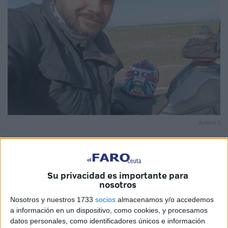
Antena 3
Su privacidad es importante para
Las estadísticas que publicaba el pasado febrero El Faro
nosotros
de Ceuta sobre el total de
residentes
que había ejercido
Nosotros y nuestros 1733
socios
almacenamos y/o accedemos
durante el último año el
derecho a la autodeterminación
a información en un dispositivo, como cookies, y procesamos
de género
ha terminado por convertirse en noticia a nivel
datos personales, como identificadores únicos e información