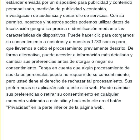
nacional.
estándar enviada por un dispositivo para publicidad y contenido
personalizado, medición de publicidad y contenido,
Medios de comunicación nacionales se han desplazado a
investigación de audiencia y desarrollo de servicios.
Con su
permiso, nosotros y nuestros socios podemos utilizar datos de
Ceuta buscando a quien quisiera hablar para contar su
localización geográfica precisa e identificación mediante las
experiencia. Llama la atención que de los 39 varones
características de dispositivos. Puede hacer clic para otorgarnos
ceutíes que han cambiado de sexo registral no han variado
su consentimiento a nosotros y a nuestros 1733 socios para
su nombre femenino por lo que siguen con el masculino
que llevemos a cabo el procesamiento previamente descrito. De
forma alternativa, puede acceder a información más detallada y
que tenían.
cambiar sus preferencias antes de otorgar o negar su
consentimiento.
Tenga en cuenta que algún procesamiento de
Además, buena parte son policías locales, nacionales,
sus datos personales puede no requerir de su consentimiento,
guardias civiles o
militares
. Son datos que llaman la
pero usted tiene el derecho de rechazar tal procesamiento. Sus
atención, pero no se ha iniciado de momento ninguna
preferencias se aplicarán solo a este sitio web. Puede cambiar
investigación sobre posibles fraudes.
sus preferencias o retirar su consentimiento en cualquier
momento volviendo a este sitio y haciendo clic en el botón
La cadena de televisión Antena 3 ha puesto rostro a uno
"Privacidad" en la parte inferior de la página web.
de estos casos, el de la cabo Roberto que ha intervenido
en el programa Espejo Público.