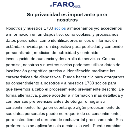
Su privacidad es importante para
nosotros
Nosotros y nuestros 1733
socios
almacenamos y/o accedemos
a información en un dispositivo, como cookies, y procesamos
datos personales, como identificadores únicos e información
El grupo Caballas denuncia, a través de una nota de
estándar enviada por un dispositivo para publicidad y contenido
prensa, que "las obras de las 225 viviendas de Loma
personalizado, medición de publicidad y contenido,
investigación de audiencia y desarrollo de servicios.
Con su
Colmenar, cuyo presupuesto final debería ser 14 millones
permiso, nosotros y nuestros socios podemos utilizar datos de
de euros, nos costará a todos los ceutíes un millón y medio
localización geográfica precisa e identificación mediante las
más por una negligente gestión del Gobierno".
características de dispositivos. Puede hacer clic para otorgarnos
su consentimiento a nosotros y a nuestros 1733 socios para
Según la formación, "las certificaciones finales de estas
que llevemos a cabo el procesamiento previamente descrito. De
obras aparecían nuevas unidades de obras que no
forma alternativa, puede acceder a información más detallada y
cambiar sus preferencias antes de otorgar o negar su
estaban en el proyecto inicial pero que sin embargo los
consentimiento.
Tenga en cuenta que algún procesamiento de
técnicos municipales sí firmaron, lo cual ha sido decisivo
sus datos personales puede no requerir de su consentimiento,
para que la Ciudad haya sido condenada a pagar este
pero usted tiene el derecho de rechazar tal procesamiento. Sus
sobrecoste".
preferencias se aplicarán solo a este sitio web. Puede cambiar