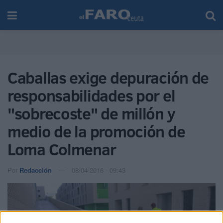
Caballas exige depuración de
responsabilidades por el
"sobrecoste" de millón y
medio de la promoción de
Loma Colmenar
Por
Redacción
08/04/2016 - 09:43