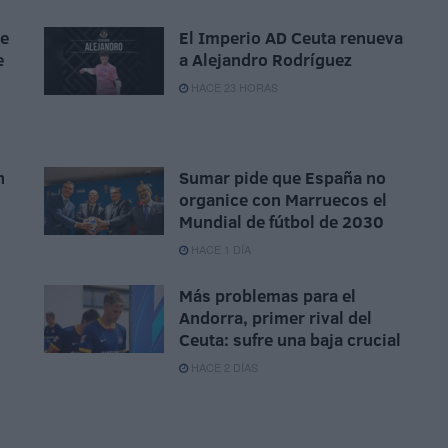
ue
El Imperio AD Ceuta renueva
e
a Alejandro Rodríguez
HACE 23 HORAS
n
Sumar pide que España no
organice con Marruecos el
Mundial de fútbol de 2030
HACE 1 DÍA
Más problemas para el
Andorra, primer rival del
Ceuta: sufre una baja crucial
HACE 2 DÍAS