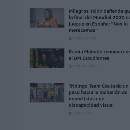
Milagros Tolón defiende q
la final del Mundial 2030 s
juegue en España: "Nos la
merecemos"
HACE 4 HORAS
Ramia Maimón renueva co
el BM Estudiantes
HACE 24 HORAS
Tridingo Team Ceuta da un
paso hacia la inclusión de
deportistas con
discapacidad visual
HACE 2 DÍAS