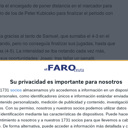
ría el encargado de poner distancia en el marcador para
ero de los de Peter Kubicsko para finalizar el periodo con
ja gracias al tanto de Samuel, que sumaba el 4-3 en el
rando, pero no conseguía finalizar sus jugadas, hasta que
s (4-5). La intensidad se iba notando cada vez más,
us oportunidades. Josep, tras fallar un penalti,
Mataró supo reaccionar con el gol de Gerard (5-6) a tan
Su privacidad es importante para nosotros
s 1731
socios
almacenamos y/o accedemos a información en un disposit
sonales, como identificadores únicos e información estándar enviada 
ntenido personalizado, medición de publicidad y contenido, investigaci
os.
Con su permiso, nosotros y nuestros socios podemos utilizar datos 
identificación mediante las características de dispositivos. Puede hacer
ntimiento a nosotros y a nuestros 1731 socios para que llevemos a ca
ue lo hizo el tercero. Juan Carlos era el encargado de
. De forma alternativa, puede acceder a información más detallada y 