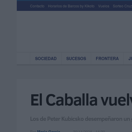
Contacto
Horarios de Barcos by Kikoto
Vuelos
Sorteo Cruz
SOCIEDAD
SUCESOS
FRONTERA
J
El Caballa vuel
Los de Peter Kubicsko desempeñaron un g
Por
María García
30/11/2024 - 14:30