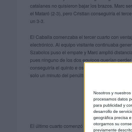
catalanes no quisieron bajar los brazos. Marc se
el Mataró (2-3), pero Cristian conseguiría el terc
un 3-3.
El Caballa comenzaba el tercer cuarto con venta
electrónico. Al equipo visitante continuaba gene
Szabolcs puso el empate y Marc amplió distancia
pues ninguno de los dos equipos querían perder s
conseguiría el quinto e os ceutíes. Ante ello, el 
solo un minuto del penúltimo cuarto.
Nosotros y nuestro
procesamos datos per
para publicidad y co
desarrollo de servici
geográfica precisa e 
otorgarnos su conse
El último cuarto comenzó con la misma sintonía q
previamente descrito