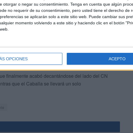
ena Miranda’. Ambos equipos seguían peleando duramente
e otorgar o negar su consentimiento.
Tenga en cuenta que algún proc
 tan solo dos minutos del final, Oier conseguía el 6-7 para
de no requerir de su consentimiento, pero usted tiene el derecho de r
abado y que la balanza se había inclinado a favor del
referencias se aplicarán solo a este sitio web. Puede cambiar sus pref
alquier momento volviendo a este sitio y haciendo clic en el botón "Pri
 web.
ÁS OPCIONES
ACEPTO
 que finalmente acabó decantándose del lado del CN
tras que el Caballa se llevará un solo
olo