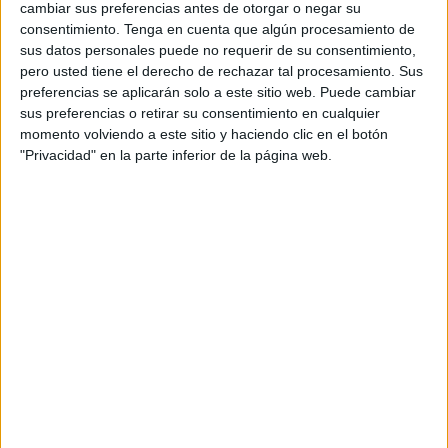
cita en Molins de Rei, con la intención de hacerlo bien y
cambiar sus preferencias antes de otorgar o negar su
conseguir una plaza de ascenso. Para ello tendrá que
consentimiento.
Tenga en cuenta que algún procesamiento de
sus datos personales puede no requerir de su consentimiento,
competir en un grupo complicado, donde espera salir
pero usted tiene el derecho de rechazar tal procesamiento. Sus
victorioso.
preferencias se aplicarán solo a este sitio web. Puede cambiar
sus preferencias o retirar su consentimiento en cualquier
El primer enfrentamiento será precisamente ante el
momento volviendo a este sitio y haciendo clic en el botón
anfitrión, Molins de Rei, mañana viernes a partir de las
"Privacidad" en la parte inferior de la página web.
20:30 horas. Será la primera oportunidad de saber en qué
condiciones llega al CN Caballa y demostrar que el
tropiezo en la final del Andaluz fue un mero espejismo.
El partido además podrá contar con público en las gradas,
aunque con aforo limitado.
El primer encuentro se disputará mañana
viernes a partir de las 20:30 horas
En la primera jornada del grupo B de la fase de ascenso a
1ª División Nacional, también se disputará el encuentro