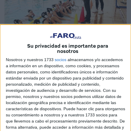
Su privacidad es importante para
nosotros
Archivo
Nosotros y nuestros 1733
socios
almacenamos y/o accedemos
a información en un dispositivo, como cookies, y procesamos
datos personales, como identificadores únicos e información
estándar enviada por un dispositivo para publicidad y contenido
El
CN Caballa
tiene ante sí una buena oportunidad de
personalizado, medición de publicidad y contenido,
regresar a
categoría nacional
. Después de la brillante
investigación de audiencia y desarrollo de servicios.
Con su
temporada
realizada en el Campeonato de Andalucía, al
permiso, nosotros y nuestros socios podemos utilizar datos de
localización geográfica precisa e identificación mediante las
que le sobró el último partido, ahora disputará la fase de
características de dispositivos. Puede hacer clic para otorgarnos
ascenso en tierras catalanas.
su consentimiento a nosotros y a nuestros 1733 socios para
que llevemos a cabo el procesamiento previamente descrito. De
Las ceutíes de la mano de Juan Ramón León llegan a esta
forma alternativa, puede acceder a información más detallada y