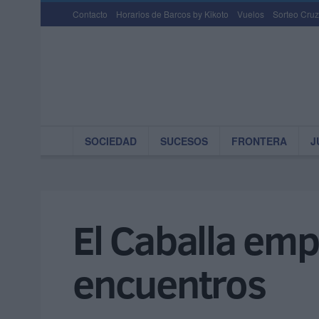
Contacto
Horarios de Barcos by Kikoto
Vuelos
Sorteo Cruz
SOCIEDAD
SUCESOS
FRONTERA
J
El Caballa em
encuentros