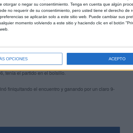
 parcial de 1-5, se fue al descanso ganando por 5-8.
e otorgar o negar su consentimiento.
Tenga en cuenta que algún proc
de no requerir de su consentimiento, pero usted tiene el derecho de r
referencias se aplicarán solo a este sitio web. Puede cambiar sus pref
a mantener el ritmo en este segundo periodo.
alquier momento volviendo a este sitio y haciendo clic en el botón "Pri
 web.
ÁS OPCIONES
ACEPTO
estos últimos minutos y siguió abriendo la brecha en el
, tenía el partido en el bolsillo.
inó finiquitando el encuentro y ganando por un claro 9-