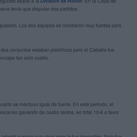
egundo asalto a la
División de Honor
. En la Copa de
ana tenía que disputar dos partidos.
 igualado. Los dos equipos se mostraron muy fuertes pero
 dos conjuntos estaban pletóricos pero el Caballa fue
ncajar tan solo cuatro.
rto se mantuvo igual de fuerte. En este periodo, el
descanso ganando de cuatro tantos, en total 10-6 a favor
ntentó superar a su rival pero le fue imposible. Solo fue