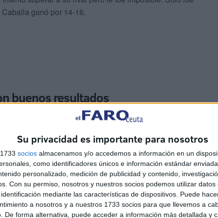
N Caballa ganó por 14-16.
con buenos resultados
tarse en el segundo partido al CD Waterpolo Málaga, otro
Su privacidad es importante para nosotros
s 1733
socios
almacenamos y/o accedemos a información en un disposit
sonales, como identificadores únicos e información estándar enviada 
ntenido personalizado, medición de publicidad y contenido, investigaci
os.
Con su permiso, nosotros y nuestros socios podemos utilizar datos 
identificación mediante las características de dispositivos. Puede hacer
ntimiento a nosotros y a nuestros 1733 socios para que llevemos a ca
ue se fue perdiendo en el primer cuarto por uno de
. De forma alternativa, puede acceder a información más detallada y 