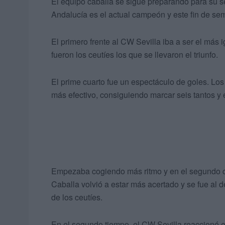
El equipo caballa se sigue preparando para su s
Andalucía es el actual campeón y este fin de sem
El primero frente al CW Sevilla iba a ser el más
fueron los ceutíes los que se llevaron el triunfo.
El prime cuarto fue un espectáculo de goles. Los
más efectivo, consiguiendo marcar seis tantos y e
Empezaba cogiendo más ritmo y en el segundo cua
Caballa volvió a estar más acertado y se fue al 
de los ceutíes.
En el segundo tiempo, el CW Sevilla reaccionó e i