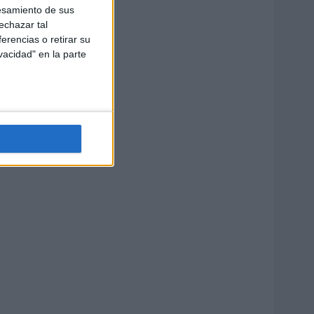
esamiento de sus
echazar tal
erencias o retirar su
vacidad" en la parte