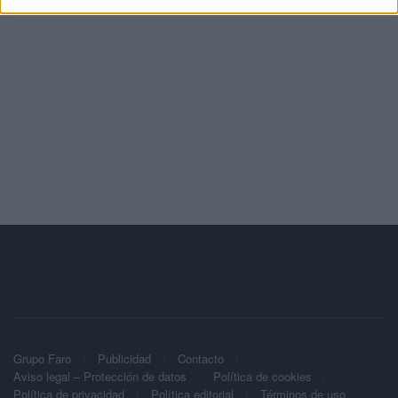
Grupo Faro
Publicidad
Contacto
Aviso legal – Protección de datos
Política de cookies
Política de privacidad
Política editorial
Términos de uso