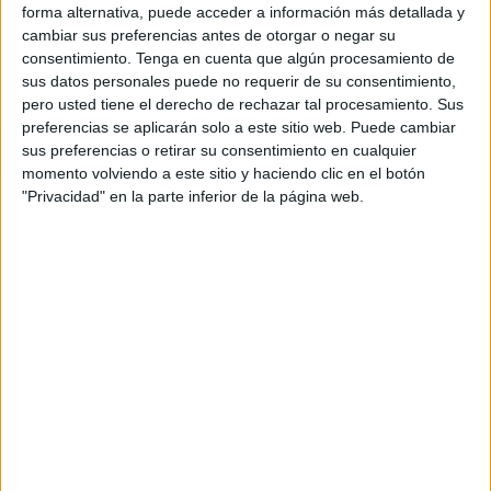
forma alternativa, puede acceder a información más detallada y
El conjunto de Sergio Aguilera
está realizando una
cambiar sus preferencias antes de otorgar o negar su
magnífica temporada y ahora mismo se encuentra en la
consentimiento.
Tenga en cuenta que algún procesamiento de
segunda posición con un total de 20 puntos. Tiene doce
sus datos personales puede no requerir de su consentimiento,
partidos disputados y está igualado a puntos con el Sant
pero usted tiene el derecho de rechazar tal procesamiento. Sus
preferencias se aplicarán solo a este sitio web. Puede cambiar
Feliu y el Askartza.
sus preferencias o retirar su consentimiento en cualquier
momento volviendo a este sitio y haciendo clic en el botón
Ahora mismo hay un parón importante para el
"Privacidad" en la parte inferior de la página web.
campeonato, pero en cuanto se reanude la competición su
encuentro será vital para meterse en ‘semis’.
La UE Horta está ya clasificada, pero luego hay un grupo
de cuatro equipo para tres plazas. Primero está el Caballa
con 20 puntos en 12 jornadas, seguido del Sant Feliu con
los mismos puntos pero una jornada más. Misma situación
se encuentra el Askartza. Estos dos conjuntos no jugarán
hasta el día 30 de abril, con lo que todo se puede decidir
en esa jornada final.