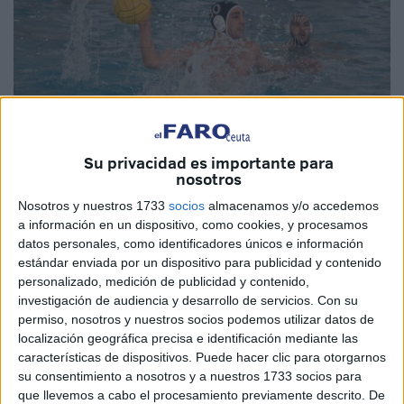
Su privacidad es importante para
nosotros
Foto de archivo
Nosotros y nuestros 1733
socios
almacenamos y/o accedemos
a información en un dispositivo, como cookies, y procesamos
datos personales, como identificadores únicos e información
estándar enviada por un dispositivo para publicidad y contenido
El CN Caballa
de Ceuta consiguió el pasado fin de
personalizado, medición de publicidad y contenido,
semana ganar al imbatible UE Horta, y eso le ha llevado a
investigación de audiencia y desarrollo de servicios.
Con su
una buena situación en la tabla. A pesar de perder con
permiso, nosotros y nuestros socios podemos utilizar datos de
Molins de Rei, que le pudo dar la clasificación matemática,
localización geográfica precisa e identificación mediante las
características de dispositivos. Puede hacer clic para otorgarnos
la victoria ante los catalanes le da camino libre para
su consentimiento a nosotros y a nuestros 1733 socios para
meterse entre los cuatro primeros de la segunda fase.
que llevemos a cabo el procesamiento previamente descrito. De