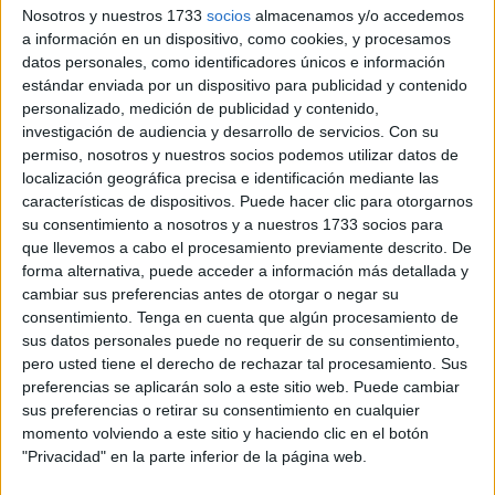
Nosotros y nuestros 1733
socios
almacenamos y/o accedemos
viernes, 5 de julio.
a información en un dispositivo, como cookies, y procesamos
datos personales, como identificadores únicos e información
Desde entonces, todos le han perdido la pista. Este joven
estándar enviada por un dispositivo para publicidad y contenido
marroquí
de tan solo 24 años, aunque cumplirá los 25
personalizado, medición de publicidad y contenido,
años el 24 de diciembre, es uno más de los tantos que
se
investigación de audiencia y desarrollo de servicios.
Con su
juegan la vida en el mar
. Un intento en el que no se sabe
permiso, nosotros y nuestros socios podemos utilizar datos de
localización geográfica precisa e identificación mediante las
si iba solo ya que su familia desconocía las intenciones
características de dispositivos. Puede hacer clic para otorgarnos
del joven y que
quería cruzar a nado
con destino a Ceuta,
su consentimiento a nosotros y a nuestros 1733 socios para
pero contó su plan a sus amigos.
que llevemos a cabo el procesamiento previamente descrito. De
forma alternativa, puede acceder a información más detallada y
cambiar sus preferencias antes de otorgar o negar su
consentimiento.
Tenga en cuenta que algún procesamiento de
sus datos personales puede no requerir de su consentimiento,
pero usted tiene el derecho de rechazar tal procesamiento. Sus
preferencias se aplicarán solo a este sitio web. Puede cambiar
sus preferencias o retirar su consentimiento en cualquier
momento volviendo a este sitio y haciendo clic en el botón
"Privacidad" en la parte inferior de la página web.