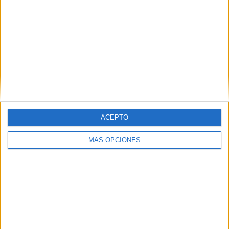
ACEPTO
MÁS OPCIONES
La familia únicamente pide un atisbo de vida. Piden que si
alguien lo ha visto o sabe si está bien que se ponga en
contacto con ellos porque están "todos muy preocupados".
Los familiares del joven piden que si alguien sabe algo de
este chico, puede ponerse en contacto con ellos en el
siguiente número de teléfono: +212 633-121009
.