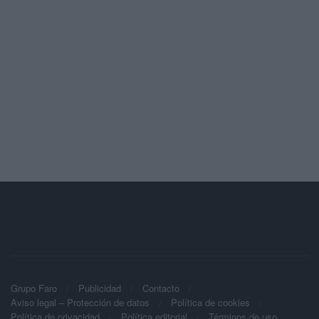
Grupo Faro
Publicidad
Contacto
Aviso legal – Protección de datos
Política de cookies
Política de privacidad
Política editorial
Términos de uso