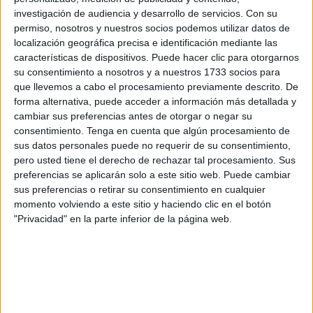
anchas. En ambas zonas la fuerza más votada es el PP.
investigación de audiencia y desarrollo de servicios.
Con su
permiso, nosotros y nuestros socios podemos utilizar datos de
Soy defensor de lo público y para regresar a Ceuta cojo el
localización geográfica precisa e identificación mediante las
bus hasta Algeciras.
características de dispositivos. Puede hacer clic para otorgarnos
su consentimiento a nosotros y a nuestros 1733 socios para
Previamente debo desplazarme desde el sitio reseñado a
que llevemos a cabo el procesamiento previamente descrito. De
la estación de bus de Málaga. Era lunes 1 de julio. Cojo el
forma alternativa, puede acceder a información más detallada y
bus ecológico, línea 1, y me siento al final del mismo. En la
cambiar sus preferencias antes de otorgar o negar su
consentimiento.
Tenga en cuenta que algún procesamiento de
siguiente parada se suben dos jóvenes, no mayores de
sus datos personales puede no requerir de su consentimiento,
veintidós años. Atuendo muy informal, aparentemente
pero usted tiene el derecho de rechazar tal procesamiento. Sus
económico y desde luego no era ropa de marca.
preferencias se aplicarán solo a este sitio web. Puede cambiar
Comienzan a hablar y el más bajito y delgado le comenta
sus preferencias o retirar su consentimiento en cualquier
momento volviendo a este sitio y haciendo clic en el botón
al más grande y voluminoso que está echando currículums
"Privacidad" en la parte inferior de la página web.
desde hace dos semanas cuando terminó su grado medio
de administración y nadie le llama.
El otro le pregunta que si lo estaba echando por una
aplicación de móvil concreta cuyo nombre no daré por no
hacer publicidad. Asiente y le indica que se va a pasar en