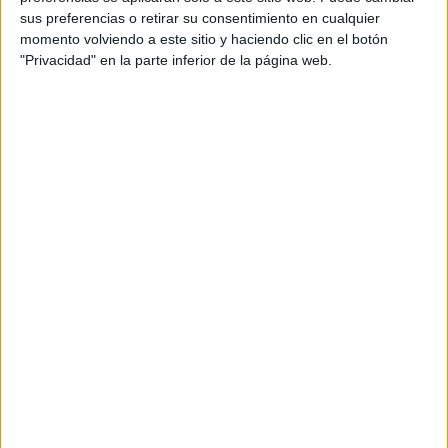
famosos, y otros a no tanto, pero todos coinciden en la
sus preferencias o retirar su consentimiento en cualquier
agudeza intelectual.
momento volviendo a este sitio y haciendo clic en el botón
"Privacidad" en la parte inferior de la página web.
Para muestras, algunos que son, debe precisarse,
absolutamente auténticos. La acotación no es baladí
cuando se sabe que, muchos de los epitafios que se
atribuyen a algunos desaparecidos, son apócrifos como el
“Perdone que no me levante”, atribuido falsamente a la
tumba Groucho Marx.
“Eso es todo amigos” (Mel Blanc, actor que le puso voz,
entre otros personajes, a Bugs Bunny. Cementerio
Hollywood Forever. Los Ángeles)
“Te dije que estaba enfermo” (William H. Hahn Jr.
Abogado. Cementerio de Princeton. N. Jersey)
“Jack Lemon en…” (famoso actor de Hollywood con dos
Oscar y más de 50 películas. Cementerio de Westwood