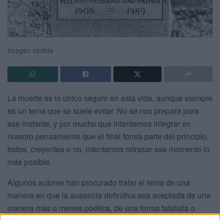
Imagen cedida
La muerte es lo único seguro en esta vida, aunque siempre
es un tema que se suele evitar. No se nos prepara para
ese instante, y por mucho que intentemos integrar en
nuestro pensamiento que el final forma parte del principio,
todos, creyentes o no, intentamos retrasar ese momento lo
más posible.
Algunos autores han procurado tratar el tema de una
manera en que la ausencia definitiva sea aceptada de una
manera más o menos poética, de una forma fatalista o