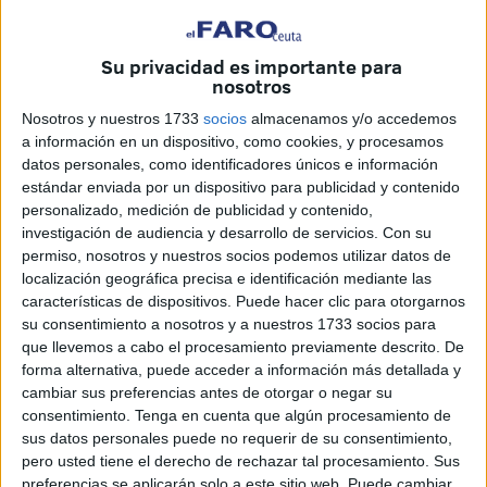
intentando que aceptemos el hecho como algo natural.
Machado decía que “la muerte es algo que no debemos
Su privacidad es importante para
temer porque, mientras somos, la muerte no es, cuando la
nosotros
muerte es, nosotros no somos”. Lírico y cargado de poesía.
Nosotros y nuestros 1733
socios
almacenamos y/o accedemos
Sin duda alguna, pero el miedo a morir no se desvanece.
a información en un dispositivo, como cookies, y procesamos
datos personales, como identificadores únicos e información
Otros, como Mark Twain, en un tono irónico a más no
estándar enviada por un dispositivo para publicidad y contenido
poder, aseguraba que “No le temo a la muerte. He estado
personalizado, medición de publicidad y contenido,
muerto durante miles de años antes de nacer y no he
investigación de audiencia y desarrollo de servicios.
Con su
permiso, nosotros y nuestros socios podemos utilizar datos de
sufrido el menor inconveniente por ello”. Típica e
localización geográfica precisa e identificación mediante las
ingeniosa reflexión del autor de Cartas desde la Tierra.
características de dispositivos. Puede hacer clic para otorgarnos
su consentimiento a nosotros y a nuestros 1733 socios para
Y después están quienes, desafiando a la propia muerte,
que llevemos a cabo el procesamiento previamente descrito. De
han decidido reírse de ella, aún desde su última morada.
forma alternativa, puede acceder a información más detallada y
cambiar sus preferencias antes de otorgar o negar su
Así, en muchos camposantos no faltan epitafios
consentimiento.
Tenga en cuenta que algún procesamiento de
ingeniosos, cargados de humor negro y otros que, a la vez,
sus datos personales puede no requerir de su consentimiento,
pero usted tiene el derecho de rechazar tal procesamiento. Sus
dejan testimonio de su obra. Muchos de ellos pertenecen a
preferencias se aplicarán solo a este sitio web. Puede cambiar