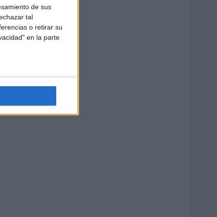
esamiento de sus
echazar tal
erencias o retirar su
vacidad" en la parte