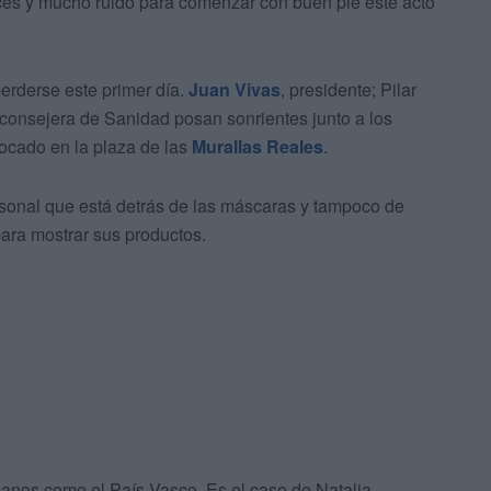
aces y mucho ruido para comenzar con buen pie este acto
rderse este primer día.
Juan Vivas
, presidente; Pilar
 consejera de Sanidad posan sonrientes junto a los
ocado en la plaza de las
Murallas Reales
.
ersonal que está detrás de las máscaras y tampoco de
para mostrar sus productos.
anos como el País Vasco. Es el caso de Natalia