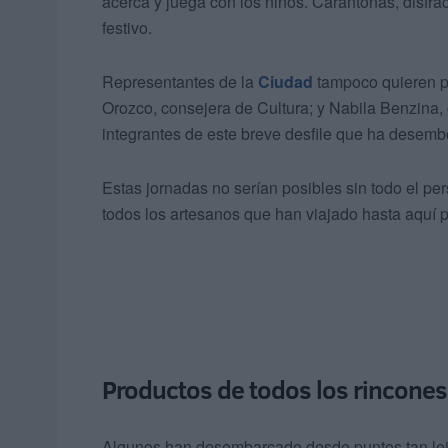
acerca y juega con los niños. Carantoñas, disfr
festivo.
Representantes de la
Ciudad
tampoco quieren pe
Orozco, consejera de Cultura; y Nabila Benzina,
integrantes de este breve desfile que ha desemb
Estas jornadas no serían posibles sin todo el p
todos los artesanos que han viajado hasta aquí 
Productos de todos los rincones
Algunos han desembarcado desde puntos tan lej