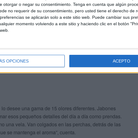
e otorgar o negar su consentimiento.
Tenga en cuenta que algún proc
de no requerir de su consentimiento, pero usted tiene el derecho de r
referencias se aplicarán solo a este sitio web. Puede cambiar sus pref
a a uno dependiendo de su energía y adivino el futuro, al
alquier momento volviendo a este sitio y haciendo clic en el botón "Pri
ia suele venir bastante público. Es muy agradable y la
 web.
s mercaderes", cuenta.
ÁS OPCIONES
ACEPTO
e lo desee una gama de 15 olores diferentes. Jabones
ar esos pequeños detalles del día a día como prendas.
mo una vela. Van colgados en las perchas, detrás de las
 que se mantenga el aroma”, cuenta.