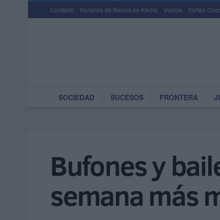
Contacto
Horarios de Barcos by Kikoto
Vuelos
Sorteo Cruz
SOCIEDAD
SUCESOS
FRONTERA
J
Bufones y baile
semana más m