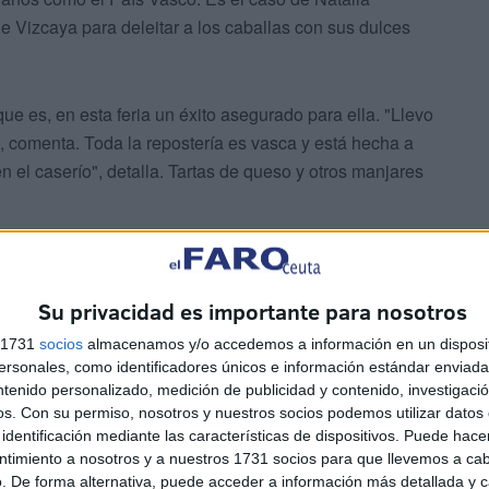
 Vizcaya para deleitar a los caballas con sus dulces
ue es, en esta feria un éxito asegurado para ella. "Llevo
, comenta. Toda la repostería es vasca y está hecha a
l caserío", detalla. Tartas de queso y otros manjares
Su privacidad es importante para nosotros
s 1731
socios
almacenamos y/o accedemos a información en un disposit
sonales, como identificadores únicos e información estándar enviada 
 Hay otros stands de muy variada naturaleza dedicados a
ntenido personalizado, medición de publicidad y contenido, investigaci
 es el caso de Ana Verdú, que echa las cartas y el tarot.
os.
Con su permiso, nosotros y nuestros socios podemos utilizar datos 
identificación mediante las características de dispositivos. Puede hacer
ntimiento a nosotros y a nuestros 1731 socios para que llevemos a ca
ión distinta para todos los curiosos que quieran ver más
. De forma alternativa, puede acceder a información más detallada y 