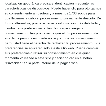
mundo con esas sonrisas que ponen paz en todas las
localización geográfica precisa e identificación mediante las
características de dispositivos. Puede hacer clic para otorgarnos
decisiones.
su consentimiento a nosotros y a nuestros 1733 socios para
que llevemos a cabo el procesamiento previamente descrito. De
Cuando niños salíamos al monte, viajamos de
forma alternativa, puede acceder a información más detallada y
campamento en el coche de su padre, hacíamos unas
cambiar sus preferencias antes de otorgar o negar su
pizzas que, a día de hoy, he intentado hacerlas pero no he
consentimiento.
Tenga en cuenta que algún procesamiento de
logrado recordar la receta de la masa aunque sé que
sus datos personales puede no requerir de su consentimiento,
pero usted tiene el derecho de rechazar tal procesamiento. Sus
llevaba cerveza.
preferencias se aplicarán solo a este sitio web. Puede cambiar
sus preferencias o retirar su consentimiento en cualquier
Mi prima Vicenta se apuntaba a las aventuras y nos reunía
momento volviendo a este sitio y haciendo clic en el botón
como polluelos las noches de verano contándonos sueños
"Privacidad" en la parte inferior de la página web.
premonitorios, historias antiquísimas de la familia y
algunas de miedo como la del árbol del ahorcado.
Fue Andresín mi primer alumno de Filosofía, le quedó en el
COU de antes y estuvo todo el verano escuchándome
hablar de Platón, Aristóteles y otros tantos. Movía la
cabeza para decirme que lo había comprendido todo,