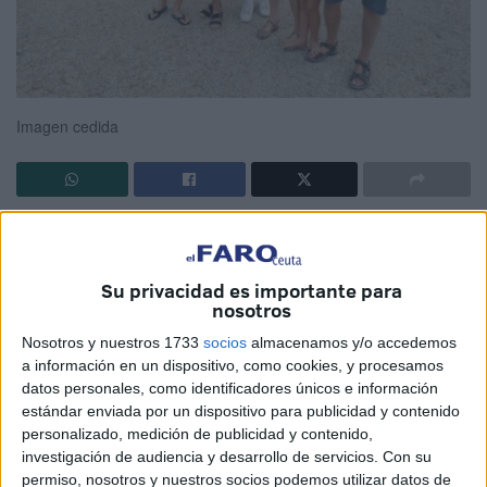
Imagen cedida
Mi primo Andrés y yo nos hemos querido mucho.
Realmente, mi prima es su madre, Vicenta, a la que yo
llamaba tía por la diferencia de edad. En la infancia esa
Su privacidad es importante para
nosotros
diferencia de casi 20 años es insalvable para comprender
las relaciones familiares de parentesco.
Nosotros y nuestros 1733
socios
almacenamos y/o accedemos
a información en un dispositivo, como cookies, y procesamos
Andresín, que así lo hemos llamado siempre, es un chaval
datos personales, como identificadores únicos e información
estándar enviada por un dispositivo para publicidad y contenido
magnífico. Aunque con apariencia tímida e introvertida ha
personalizado, medición de publicidad y contenido,
sido siempre valiente, decidido, tomando decisiones que
investigación de audiencia y desarrollo de servicios.
Con su
la familia no esperaba pues intentaba complacer a todo el
permiso, nosotros y nuestros socios podemos utilizar datos de