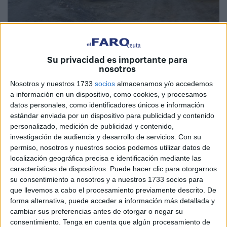
Su privacidad es importante para
nosotros
Nosotros y nuestros 1733
socios
almacenamos y/o accedemos
a información en un dispositivo, como cookies, y procesamos
Ayer el Portal de Contratación del Estado publicaba, por
datos personales, como identificadores únicos e información
fin, publicaba la licitación de las obras de la Plaza
estándar enviada por un dispositivo para publicidad y contenido
Nicaragua, una demanda por parte de los vecinos que se
personalizado, medición de publicidad y contenido,
extiende tanto en el tiempo, que ya se cifra en años,
investigación de audiencia y desarrollo de servicios.
Con su
permiso, nosotros y nuestros socios podemos utilizar datos de
vecinos que han luchado sin tregua por la recuperación de
localización geográfica precisa e identificación mediante las
un espacio que han visto como se iba degradando sin
características de dispositivos. Puede hacer clic para otorgarnos
solución, un entorno tan vecinal, objeto de tanta vida social
su consentimiento a nosotros y a nuestros 1733 socios para
como lo es una plaza, poniendo fin a la situación que
que llevemos a cabo el procesamiento previamente descrito. De
forma alternativa, puede acceder a información más detallada y
atraviesan desde hace demasiado tiempo.
cambiar sus preferencias antes de otorgar o negar su
consentimiento.
Tenga en cuenta que algún procesamiento de
Y han bastado algunas protestas y, eso sí, mucha