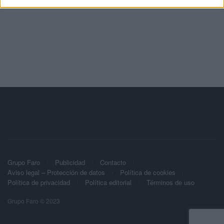
Grupo Faro
Publicidad
Contacto
Aviso legal – Protección de datos
Política de cookies
Política de privacidad
Política editorial
Términos de uso
Grupo Faro © 2023