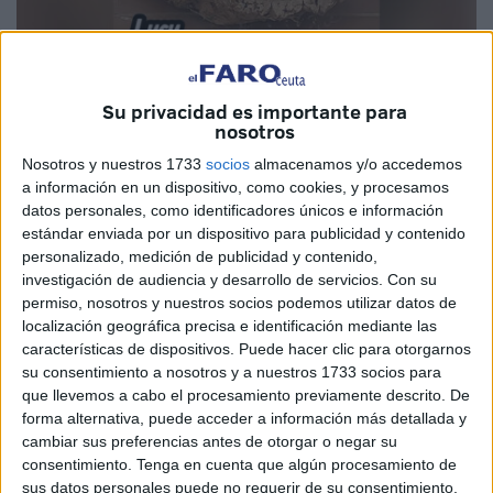
Imagen cedida
Su privacidad es importante para
nosotros
Nosotros y nuestros 1733
socios
almacenamos y/o accedemos
a información en un dispositivo, como cookies, y procesamos
Querida Lucy:
datos personales, como identificadores únicos e información
estándar enviada por un dispositivo para publicidad y contenido
Hoy mis palabras nacen desde lo más profundo de mi
personalizado, medición de publicidad y contenido,
corazón. Hace apenas unas semanas que te fuiste y
investigación de audiencia y desarrollo de servicios.
Con su
todavía me cuesta aceptar tu ausencia.
permiso, nosotros y nuestros socios podemos utilizar datos de
localización geográfica precisa e identificación mediante las
Diez años compartimos la vida y aunque a tu manera fuiste
características de dispositivos. Puede hacer clic para otorgarnos
independiente y reservada, sé que me quisiste tanto como
su consentimiento a nosotros y a nuestros 1733 socios para
que llevemos a cabo el procesamiento previamente descrito. De
yo a ti.
forma alternativa, puede acceder a información más detallada y
cambiar sus preferencias antes de otorgar o negar su
Desde el primer día supe que eras especial, te elegí pero
consentimiento.
Tenga en cuenta que algún procesamiento de
también tú me elegiste a mí, quizás no me dejaste llenarte
sus datos personales puede no requerir de su consentimiento,