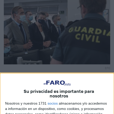
EFE
Imagen de archivo
Su privacidad es importante para
nosotros
La comisaria de Interior, la socialista sueca Ylva
Nosotros y nuestros 1731
socios
almacenamos y/o accedemos
Johansson, ha avisado este martes a
Marruecos
de que
a información en un dispositivo, como cookies, y procesamos