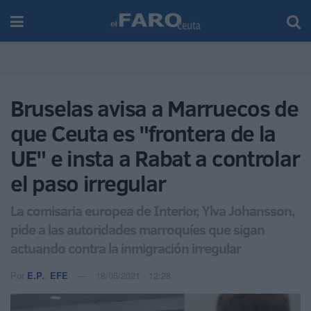
Bruselas avisa a Marruecos de
que Ceuta es "frontera de la
UE" e insta a Rabat a controlar
el paso irregular
La comisaria europea de Interior, Ylva Johansson,
pide a las autoridades marroquíes que sigan
actuando contra la inmigración irregular
Por
E.P.
,
EFE
18/05/2021 - 12:28