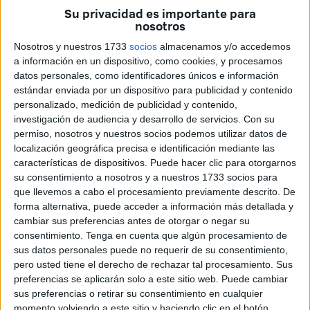
celebrado sus logros en un torneo de gran importancia
Su privacidad es importante para
sentimental para el fútbol local.
nosotros
Nosotros y nuestros 1733
socios
almacenamos y/o accedemos
El presidente de la AD Ceuta,
Luhay Hamido
, ha
a información en un dispositivo, como cookies, y procesamos
acompañado a los organizadores, encabezados por
Javier
datos personales, como identificadores únicos e información
Escamez
(coordinador de la cantera), para entregar los
estándar enviada por un dispositivo para publicidad y contenido
premios a los campeones y finalistas de las cuatro
personalizado, medición de publicidad y contenido,
investigación de audiencia y desarrollo de servicios.
Con su
categorías:
infantil, benjamín, cadete y juvenil
.
permiso, nosotros y nuestros socios podemos utilizar datos de
localización geográfica precisa e identificación mediante las
Las finales
se han disputado en un campo único: en el
características de dispositivos. Puede hacer clic para otorgarnos
‘54’. Este estadio ha sido testigo de este gran día, para
su consentimiento a nosotros y a nuestros 1733 socios para
cerrar un gran torneo en honor a
una persona muy
que llevemos a cabo el procesamiento previamente descrito. De
especial
como fue Abdeselam Ahmed Taieb ‘Mauco’. Gran
forma alternativa, puede acceder a información más detallada y
cambiar sus preferencias antes de otorgar o negar su
ambiente, futbolero y familiar alrededor de una gran figura
consentimiento.
Tenga en cuenta que algún procesamiento de
y mucho fútbol.
sus datos personales puede no requerir de su consentimiento,
pero usted tiene el derecho de rechazar tal procesamiento. Sus
Flores para la hija de Mauco
preferencias se aplicarán solo a este sitio web. Puede cambiar
sus preferencias o retirar su consentimiento en cualquier
momento volviendo a este sitio y haciendo clic en el botón