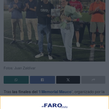
Fotos: Juan Zaldívar
Tras
las finales del
‘I Memorial Mauco’
, organizado por la
Agrupación Deportiva Ceuta, se ha llevado una
entrega
de premios
muy emotiva donde los pequeños han