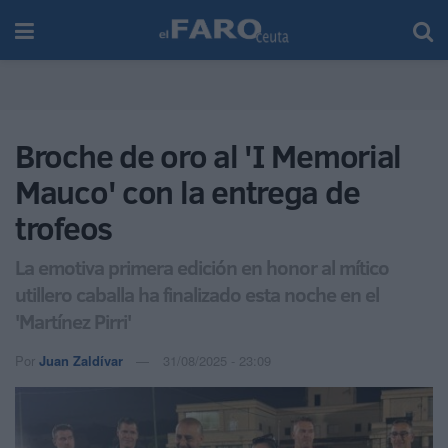
Broche de oro al 'I Memorial
Mauco' con la entrega de
trofeos
La emotiva primera edición en honor al mítico
utillero caballa ha finalizado esta noche en el
'Martínez Pirri'
Por
Juan Zaldívar
31/08/2025 - 23:09