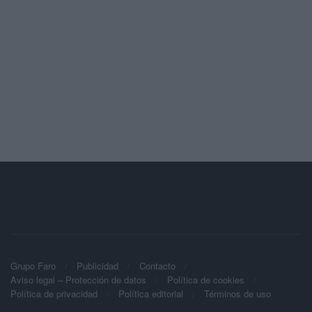
Grupo Faro
Publicidad
Contacto
Aviso legal – Protección de datos
Política de cookies
Política de privacidad
Política editorial
Términos de uso