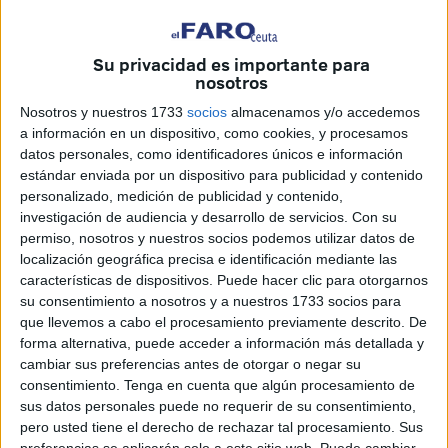
pone en evidencia las entrañas e intereses espurios de
personajes que, con más rabia que argumentos y datos
serios, demuestran no tener ninguna categoría ética como
Su privacidad es importante para
nosotros
para ser denominados políticos. Algunos inclusos
gestionan asuntos públicos de interés general como es el
Nosotros y nuestros 1733
socios
almacenamos y/o accedemos
caso del señor García Albiol.
a información en un dispositivo, como cookies, y procesamos
datos personales, como identificadores únicos e información
Justo ahora, en días en los que parece que la presión
estándar enviada por un dispositivo para publicidad y contenido
personalizado, medición de publicidad y contenido,
migratoria aumenta en Ceuta y Canarias, los datos lo
investigación de audiencia y desarrollo de servicios.
Con su
demuestran, el discurso de un político serio y con catadura
permiso, nosotros y nuestros socios podemos utilizar datos de
ética y moral debería ser totalmente opuesto al propuesto
localización geográfica precisa e identificación mediante las
por el señor García Albiol. El cual, movido por infinitos
características de dispositivos. Puede hacer clic para otorgarnos
su consentimiento a nosotros y a nuestros 1733 socios para
prejuicios, frases veladas, racismo recalcitrante y datos
que llevemos a cabo el procesamiento previamente descrito. De
falsos, consigue encender los ánimos, a través de un tuit,
forma alternativa, puede acceder a información más detallada y
de las personas “in-documentadas” y con poca capacidad
cambiar sus preferencias antes de otorgar o negar su
crítica, que se dejan llevar por las frases y opiniones de
consentimiento.
Tenga en cuenta que algún procesamiento de
sus datos personales puede no requerir de su consentimiento,
barra de bar o de “cuñao” sabelotodo.
pero usted tiene el derecho de rechazar tal procesamiento. Sus