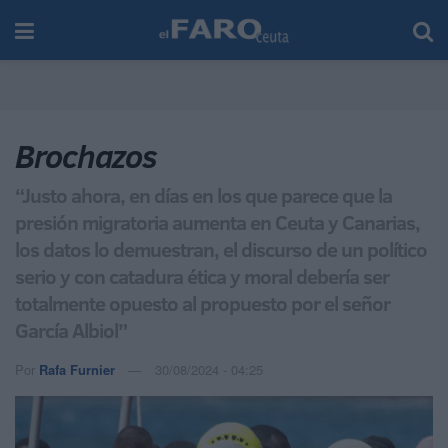
Brochazos
“Justo ahora, en días en los que parece que la
presión migratoria aumenta en Ceuta y Canarias,
los datos lo demuestran, el discurso de un político
serio y con catadura ética y moral debería ser
totalmente opuesto al propuesto por el señor
García Albiol”
Por
Rafa Furnier
30/08/2024 - 04:25