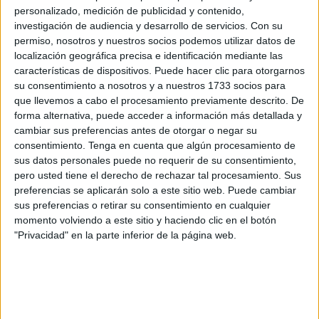
personalizado, medición de publicidad y contenido,
terminaban con con una sonrisa de oreja a oreja y alguna
investigación de audiencia y desarrollo de servicios.
Con su
que otra carcajada. Las riñas de mis padres se las saltaba
permiso, nosotros y nuestros socios podemos utilizar datos de
a la torera. Con tantas sisas llegó a comprarse un juego de
localización geográfica precisa e identificación mediante las
características de dispositivos. Puede hacer clic para otorgarnos
química, el famoso Quimicefa. Mi madre siempre se
su consentimiento a nosotros y a nuestros 1733 socios para
quejaba de sus timos y de hacernos caer en sus trampas.
que llevemos a cabo el procesamiento previamente descrito. De
forma alternativa, puede acceder a información más detallada y
Lo que mi memoria no olvida es una historia que logró
cambiar sus preferencias antes de otorgar o negar su
convertirse en un asunto trascendental y que afectó a la
consentimiento.
Tenga en cuenta que algún procesamiento de
memoria de la familia; de tanto repetirla se hizo leyenda
sus datos personales puede no requerir de su consentimiento,
urbana por todo el pueblo: había visto a mi hermana hacer
pero usted tiene el derecho de rechazar tal procesamiento. Sus
preferencias se aplicarán solo a este sitio web. Puede cambiar
caca por la boca y que Adelita, que así se llama la
sus preferencias o retirar su consentimiento en cualquier
defecante bucal, había sido encontrada en un cubo de
momento volviendo a este sitio y haciendo clic en el botón
basura.
"Privacidad" en la parte inferior de la página web.
Con los años nuestras vidas se fueron separando pero yo
le seguí siendo fiel a sus peticiones por aquello de las
reminiscencias ocultas de la infancia. Y, aunque sea cierto
que es algo egoísta, es una buena persona y en él tengo