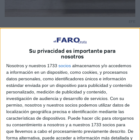
EFE
Su privacidad es importante para
nosotros
El Bono Social Térmico en Ceuta es una ayuda directa
anual para hogares vulnerables, que se percibe
Nosotros y nuestros 1733
socios
almacenamos y/o accedemos
automáticamente al ser beneficiario del bono social
a información en un dispositivo, como cookies, y procesamos
datos personales, como identificadores únicos e información
eléctrico.
estándar enviada por un dispositivo para publicidad y contenido
personalizado, medición de publicidad y contenido,
También se tiene derecho a esta ayuda en varios tipos de
investigación de audiencia y desarrollo de servicios.
Con su
circunstancias: familias numerosas, familias en exclusión
permiso, nosotros y nuestros socios podemos utilizar datos de
social, pensionistas, jubilados y otras situaciones sociales
localización geográfica precisa e identificación mediante las
que desconozco pues soy lego en la materia.
características de dispositivos. Puede hacer clic para otorgarnos
su consentimiento a nosotros y a nuestros 1733 socios para
Me sorprende, sea por mi ignorancia supina al respecto,
que llevemos a cabo el procesamiento previamente descrito. De
forma alternativa, puede acceder a información más detallada y
que algunos beneficiarios, aunque estén en todo su