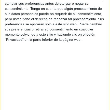
cambiar sus preferencias antes de otorgar o negar su
derecho porque la ley los ampare, esta ayuda no la
consentimiento.
Tenga en cuenta que algún procesamiento de
necesiten. El BOCCE del 13 de febrero publicaba el
sus datos personales puede no requerir de su consentimiento,
listado de las personas que lo obtendrían, se podrían
pero usted tiene el derecho de rechazar tal procesamiento. Sus
preferencias se aplicarán solo a este sitio web. Puede cambiar
subsanar errores, reclamaciones e incluso la renuncia a la
sus preferencias o retirar su consentimiento en cualquier
ayuda.
momento volviendo a este sitio y haciendo clic en el botón
"Privacidad" en la parte inferior de la página web.
Me imagino que se publicará el nuevo listado definitivo,
incluidos los renunciantes.
Nada que decir pues la ética corresponde a cada uno y el
cumplimiento de la ley corresponde a todos.
Sé de personas que están en la cola de la cruz roja, qué
solicitan ayudas de todo tipo (con la ley en la mano), que
ponen el grito en el cielo cuando hay que contribuir al
fisco, que hacen lo imposible para evitar cualquier tipo de
impuestos que marca Hacienda: con IVA o sin IVA, con
recibo o sin recibo, con contrato de alquiler o sin contrato